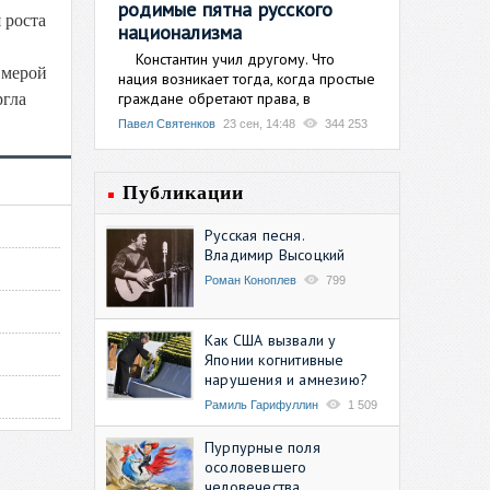
родимые пятна русского
 роста
национализма
Константин учил другому. Что
 мерой
нация возникает тогда, когда простые
граждане обретают права, в
ргла
Павел Святенков
23 сен, 14:48
344 253
Публикации
Русская песня.
Владимир Высоцкий
Роман Коноплев
799
Как США вызвали у
Японии когнитивные
нарушения и амнезию?
Рамиль Гарифуллин
1 509
Пурпурные поля
осоловевшего
человечества