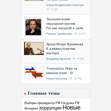
Елена Кондратьева-Сальгеро
5 115
Экономический
терроризм против
России: масштаб и цели
Рамиль Гарифуллин
4 673
Уроки Игоря Фроянова.
К девяностолетию
мастера
Владимир Шульгин
9 500
Transnistria. Игра на
минном поле - III
Роман Коноплев
10 742
Главные темы
Выборы президента РФ
Госдума РФ
Новые
Коррупция
Интернет