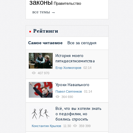
законы
Правительство
все темы →
Рейтинги
Самое читаемое
Все за сегодня
История моего
пятидесятисемитства
Егор Холмогоров
02:14
407 970
Уроки Навального
Павел Святенков
01:14
364 690
Всё, что вы хотели знать
о педофилии, но
боялись спросить
Константин Крылов
11:30
359 399