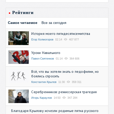
Рейтинги
Самое читаемое
Все за сегодня
История моего пятидесятисемитства
Егор Холмогоров
02:14
407 877
Уроки Навального
Павел Святенков
01:14
364 606
Всё, что вы хотели знать о педофилии, но
боялись спросить
Константин Крылов
11:30
359 311
Серебренников: режиссерская трагедия
Игорь Караулов
14:50
347 284
Благодаря Крылову исчезли родимые пятна русского