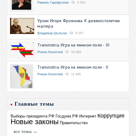
Рамиль Гарифуллин
4 413
Уроки Игоря Фроянова. К девяностолетию
мастера
Владимир Шульгин
9 247
Transnistria. Игра на минном поле - III
Роман Коноплев
10 483
Transnistria. Игра на минном поле - II
Роман Коноплев
11 446
Главные темы
Коррупция
Выборы президента РФ
Госдума РФ
Интернет
Новые законы
Правительство
все темы →