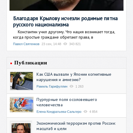
Благодаря Крылову исчезли родимые пятна
русского национализма
Константин учил другому. Что нация возникает тогда,
когда простые граждане обретают права, в
Павел Святенков
23 сен, 14:48
343 821
Публикации
Как США вызвали у Японии когнитивные
нарушения и амнезию?
Рамиль Гарифуллин
1 263
Пурпурные поля осоловевшего
человечества
Елена Кондратьева-Сальгеро
4 854
Экономический терроризм против России:
масштаб и цели