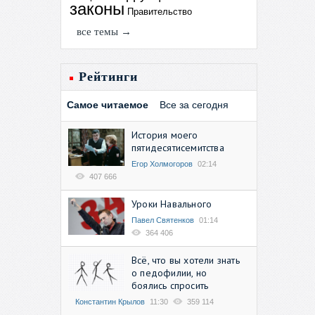
законы
Правительство
все темы →
Рейтинги
Самое читаемое
Все за сегодня
История моего
пятидесятисемитства
Егор Холмогоров
02:14
407 666
Уроки Навального
Павел Святенков
01:14
364 406
Всё, что вы хотели знать
о педофилии, но
боялись спросить
Константин Крылов
11:30
359 114