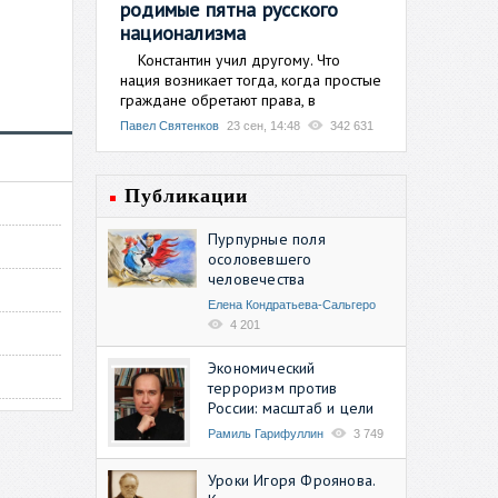
родимые пятна русского
национализма
Константин учил другому. Что
нация возникает тогда, когда простые
граждане обретают права, в
Павел Святенков
23 сен, 14:48
342 631
Публикации
Пурпурные поля
осоловевшего
человечества
Елена Кондратьева-Сальгеро
4 201
Экономический
терроризм против
России: масштаб и цели
Рамиль Гарифуллин
3 749
Уроки Игоря Фроянова.