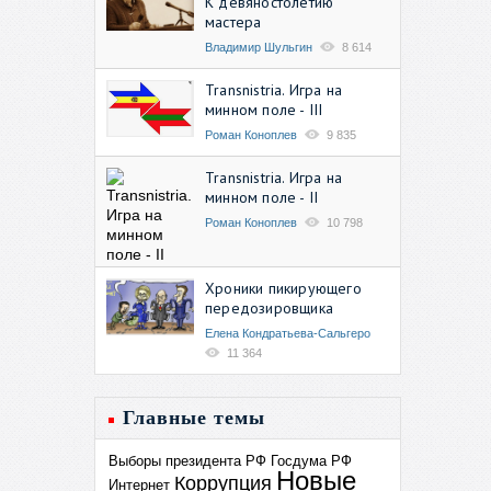
К девяностолетию
мастера
Владимир Шульгин
8 614
Transnistria. Игра на
минном поле - III
Роман Коноплев
9 835
Transnistria. Игра на
минном поле - II
Роман Коноплев
10 798
Хроники пикирующего
передозировщика
Елена Кондратьева-Сальгеро
11 364
Главные темы
Выборы президента РФ
Госдума РФ
Новые
Коррупция
Интернет