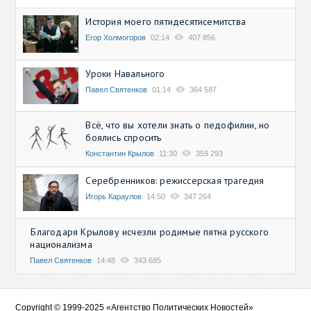
История моего пятидесятисемитства
Егор Холмогоров
02:14
407 856
Уроки Навального
Павел Святенков
01:14
364 587
Всё, что вы хотели знать о педофилии, но
боялись спросить
Константин Крылов
11:30
359 293
Серебренников: режиссерская трагедия
Игорь Караулов
14:50
347 264
Благодаря Крылову исчезли родимые пятна русского
национализма
Павел Святенков
14:48
343 685
Copyright © 1999-2025 «Агентство Политических Новостей»