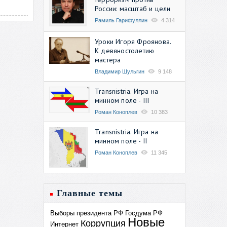
России: масштаб и цели
Рамиль Гарифуллин
4 314
Уроки Игоря Фроянова.
К девяностолетию
мастера
Владимир Шульгин
9 148
Transnistria. Игра на
минном поле - III
Роман Коноплев
10 383
Transnistria. Игра на
минном поле - II
Роман Коноплев
11 345
Главные темы
Выборы президента РФ
Госдума РФ
Новые
Коррупция
Интернет