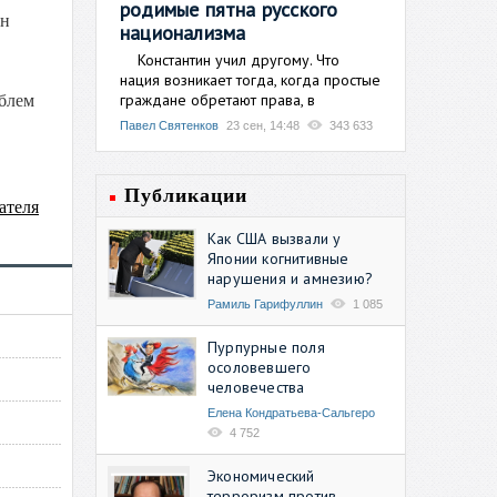
родимые пятна русского
он
национализма
Константин учил другому. Что
нация возникает тогда, когда простые
граждане обретают права, в
облем
Павел Святенков
23 сен, 14:48
343 633
Публикации
ателя
Как США вызвали у
Японии когнитивные
нарушения и амнезию?
Рамиль Гарифуллин
1 085
Пурпурные поля
осоловевшего
человечества
Елена Кондратьева-Сальгеро
4 752
Экономический
терроризм против