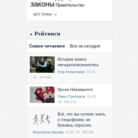
законы
Правительство
все темы →
Рейтинги
Самое читаемое
Все за сегодня
История моего
пятидесятисемитства
Егор Холмогоров
02:14
407 844
Уроки Навального
Павел Святенков
01:14
364 574
Всё, что вы хотели знать
о педофилии, но
боялись спросить
Константин Крылов
11:30
359 281