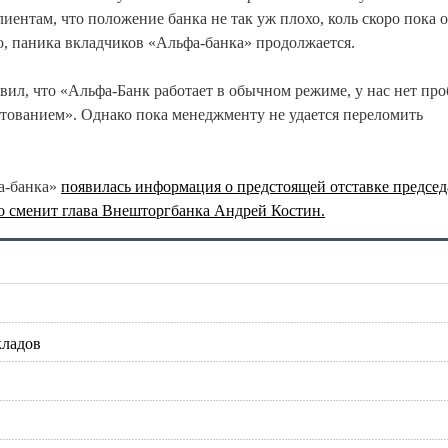
иентам, что положение банка не так уж плохо, коль скоро пока 
то, паника вкладчиков «Альфа-банка» продолжается.
вил, что «Альфа-Банк работает в обычном режиме, у нас нет пр
итованием». Однако пока менеджменту не удается переломить
та-банка»
появилась информация о предстоящей отставке председ
го сменит глава Внешторгбанка Андрей Костин.
кладов