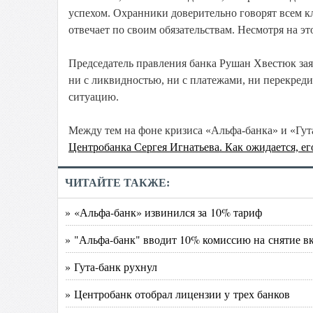
успехом. Охранники доверительно говорят всем кл
отвечает по своим обязательствам. Несмотря на э
Председатель правления банка Рушан Хвестюк зая
ни с ликвидностью, ни с платежами, ни перекред
ситуацию.
Между тем на фоне кризиса «Альфа-банка» и «Гу
Центробанка Сергея Игнатьева. Как ожидается, е
ЧИТАЙТЕ ТАКЖЕ:
» «Альфа-банк» извинился за 10% тариф
» "Альфа-банк" вводит 10% комиссию на снятие в
» Гута-банк рухнул
» Центробанк отобрал лицензии у трех банков