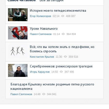
История моего пятидесятисемитства
Егор Холмогоров
02:14
408 087
Уроки Навального
Павел Святенков
01:14
364 804
Всё, что вы хотели знать о педофилии, но
боялись спросить
Константин Крылов
11:30
359 516
Серебренников: режиссерская трагедия
Игорь Караулов
14:50
347 486
Благодаря Крылову исчезли родимые пятна русского
национализма
Павел Святенков
14:48
344 941