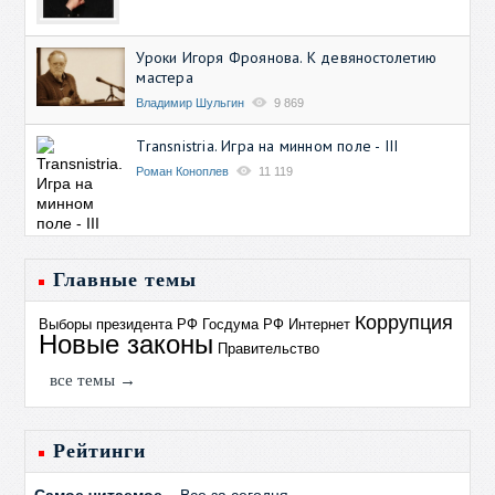
Уроки Игоря Фроянова. К девяностолетию
мастера
Владимир Шульгин
9 869
Transnistria. Игра на минном поле - III
Роман Коноплев
11 119
Главные темы
Коррупция
Выборы президента РФ
Госдума РФ
Интернет
Новые законы
Правительство
все темы →
Рейтинги
Самое читаемое
Все за сегодня