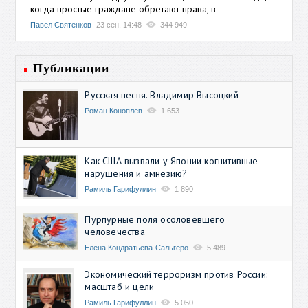
когда простые граждане обретают права, в
Павел Святенков
23 сен, 14:48
344 949
Публикации
Русская песня. Владимир Высоцкий
Роман Коноплев
1 653
Как США вызвали у Японии когнитивные
нарушения и амнезию?
Рамиль Гарифуллин
1 890
Пурпурные поля осоловевшего
человечества
Елена Кондратьева-Сальгеро
5 489
Экономический терроризм против России:
масштаб и цели
Рамиль Гарифуллин
5 050