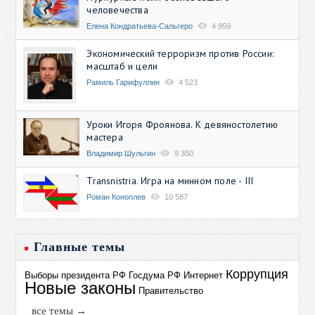
человечества
Елена Кондратьева-Сальгеро
4 959
Экономический терроризм против России:
масштаб и цели
Рамиль Гарифуллин
4 523
Уроки Игоря Фроянова. К девяностолетию
мастера
Владимир Шульгин
9 350
Transnistria. Игра на минном поле - III
Роман Коноплев
10 587
Главные темы
Коррупция
Выборы президента РФ
Госдума РФ
Интернет
Новые законы
Правительство
все темы →