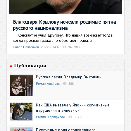
Благодаря Крылову исчезли родимые пятна
русского национализма
Константин учил другому. Что нация возникает тогда,
когда простые граждане обретают права, в
Павел Святенков
23 сен, 14:48
343 980
Публикации
Русская песня. Владимир Высоцкий
Роман Коноплев
386
Как США вызвали у Японии когнитивные
нарушения и амнезию?
Рамиль Гарифуллин
1 363
Пурпурные поля осоловевшего