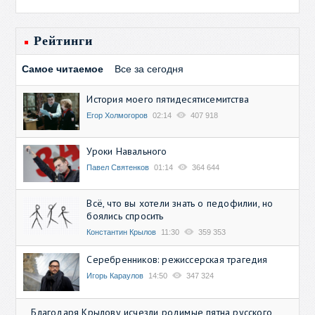
Рейтинги
Самое читаемое
Все за сегодня
История моего пятидесятисемитства
Егор Холмогоров
02:14
407 918
Уроки Навального
Павел Святенков
01:14
364 644
Всё, что вы хотели знать о педофилии, но
боялись спросить
Константин Крылов
11:30
359 353
Серебренников: режиссерская трагедия
Игорь Караулов
14:50
347 324
Благодаря Крылову исчезли родимые пятна русского