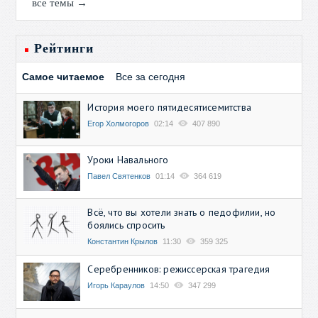
все темы →
Рейтинги
Самое читаемое
Все за сегодня
История моего пятидесятисемитства
Егор Холмогоров
02:14
407 890
Уроки Навального
Павел Святенков
01:14
364 619
Всё, что вы хотели знать о педофилии, но
боялись спросить
Константин Крылов
11:30
359 325
Серебренников: режиссерская трагедия
Игорь Караулов
14:50
347 299