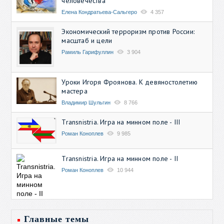
человечества
Елена Кондратьева-Сальгеро
4 357
Экономический терроризм против России:
масштаб и цели
Рамиль Гарифуллин
3 904
Уроки Игоря Фроянова. К девяностолетию
мастера
Владимир Шульгин
8 766
Transnistria. Игра на минном поле - III
Роман Коноплев
9 985
Transnistria. Игра на минном поле - II
Роман Коноплев
10 944
Главные темы