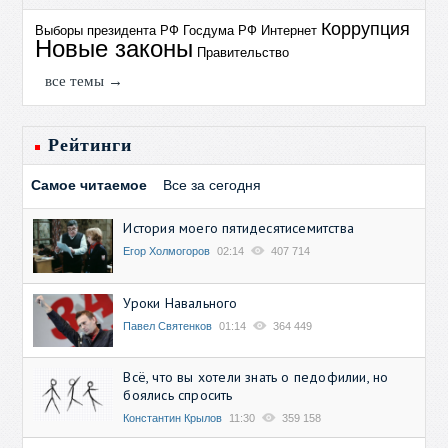
Коррупция
Выборы президента РФ
Госдума РФ
Интернет
Новые законы
Правительство
все темы →
Рейтинги
Самое читаемое
Все за сегодня
История моего пятидесятисемитства
Егор Холмогоров
02:14
407 714
Уроки Навального
Павел Святенков
01:14
364 449
Всё, что вы хотели знать о педофилии, но
боялись спросить
Константин Крылов
11:30
359 158