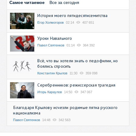
Самое читаемое
Все за сегодня
История моего пятидесятисемитства
Егор Холмогоров
02:14
407 651
Уроки Навального
Павел Святенков
01:14
364 392
Всё, что вы хотели знать о педофилии, но
боялись спросить
Константин Крылов
11:30
359 098
Серебренников: режиссерская трагедия
Игорь Караулов
14:50
347 067
Благодаря Крылову исчезли родимые пятна русского
национализма
Павел Святенков
14:48
342 563