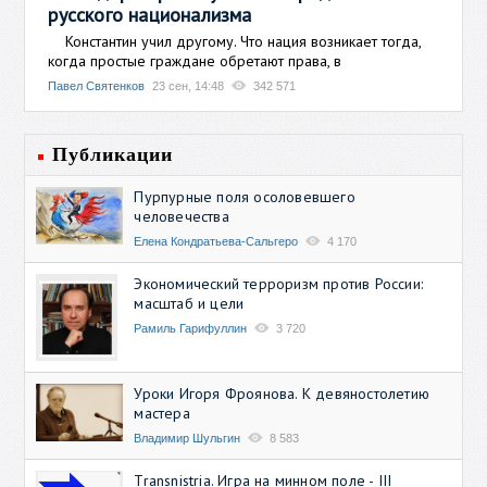
русского национализма
Константин учил другому. Что нация возникает тогда,
когда простые граждане обретают права, в
Павел Святенков
23 сен, 14:48
342 571
Публикации
Пурпурные поля осоловевшего
человечества
Елена Кондратьева-Сальгеро
4 170
Экономический терроризм против России:
масштаб и цели
Рамиль Гарифуллин
3 720
Уроки Игоря Фроянова. К девяностолетию
мастера
Владимир Шульгин
8 583
Transnistria. Игра на минном поле - III