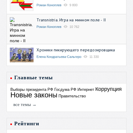
Роман Коноплев
9 800
Transnistria. Игра на минном поле - II
Роман Коноплев
10 762
Хроники пикирующего передозировщика
Елена Кондратьева-Сальгеро
11 330
Главные темы
Коррупция
Выборы президента РФ
Госдума РФ
Интернет
Новые законы
Правительство
все темы →
Рейтинги