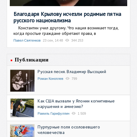
Благодаря Крылову исчезли родимые пятна
русского национализма
Константин учил другому. Что нация возникает тогда,
когда простые граждане обретают права, в
Павел Святенков
23 сен, 14:48
344 253
Публикации
Русская песня. Владимир Высоцкий
Роман Коноплев
799
Как США вызвали у Японии когнитивные
нарушения и амнезию?
Рамиль Гарифуллин
1 509
Пурпурные поля осоловевшего
человечества