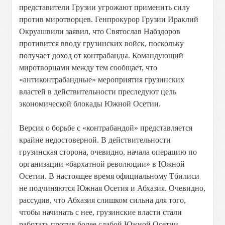
представители Грузии угрожают применить силу
против миротворцев. Генпрокурор Грузии Ираклий
Окруашвили заявил, что Святослав Набздоров
противится вводу грузинских войск, поскольку
получает доход от контрабанды. Командующий
миротворцами между тем сообщает, что
«антиконтрабандные» мероприятия грузинских
властей в действительности преследуют цель
экономической блокады Южной Осетии.
Версия о борьбе с «контрабандой» представляется
крайне недостоверной. В действительности
грузинская сторона, очевидно, начала операцию по
организации «бархатной революции» в Южной
Осетии. В настоящее время официальному Тбилиси
не подчиняются Южная Осетия и Абхазия. Очевидно,
рассудив, что Абхазия слишком сильна для того,
чтобы начинать с нее, грузинские власти стали
работать против более слабой Южной Осетии.