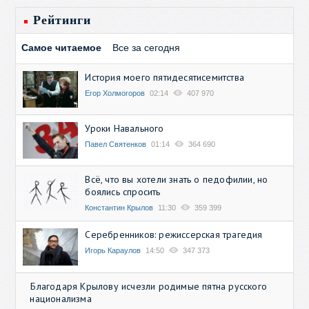
Рейтинги
Самое читаемое
Все за сегодня
История моего пятидесятисемитства
Егор Холмогоров
02:14
407 970
Уроки Навального
Павел Святенков
01:14
364 690
Всё, что вы хотели знать о педофилии, но
боялись спросить
Константин Крылов
11:30
359 399
Серебренников: режиссерская трагедия
Игорь Караулов
14:50
347 373
Благодаря Крылову исчезли родимые пятна русского
национализма