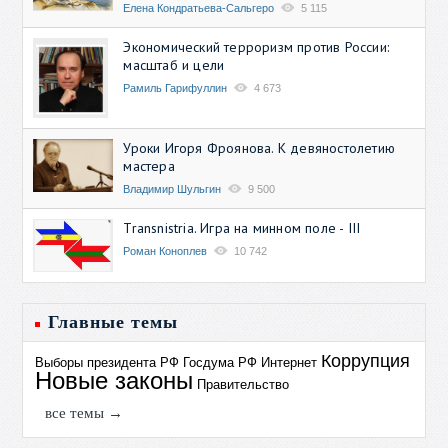
Елена Кондратьева-Сальгеро
5 115
Экономический терроризм против России:
масштаб и цели
Рамиль Гарифуллин
4 673
Уроки Игоря Фроянова. К девяностолетию
мастера
Владимир Шульгин
9 500
Transnistria. Игра на минном поле - III
Роман Коноплев
10 742
Главные темы
Коррупция
Выборы президента РФ
Госдума РФ
Интернет
Новые законы
Правительство
все темы →