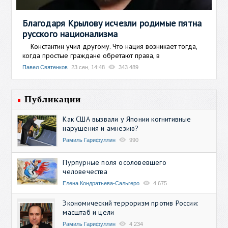
Благодаря Крылову исчезли родимые пятна
русского национализма
Константин учил другому. Что нация возникает тогда,
когда простые граждане обретают права, в
Павел Святенков
23 сен, 14:48
343 489
Публикации
Как США вызвали у Японии когнитивные
нарушения и амнезию?
Рамиль Гарифуллин
990
Пурпурные поля осоловевшего
человечества
Елена Кондратьева-Сальгеро
4 675
Экономический терроризм против России:
масштаб и цели
Рамиль Гарифуллин
4 234