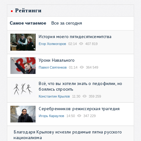
Рейтинги
Самое читаемое
Все за сегодня
История моего пятидесятисемитства
Егор Холмогоров
02:14
407 819
Уроки Навального
Павел Святенков
01:14
364 549
Всё, что вы хотели знать о педофилии, но
боялись спросить
Константин Крылов
11:30
359 259
Серебренников: режиссерская трагедия
Игорь Караулов
14:50
347 229
Благодаря Крылову исчезли родимые пятна русского
национализма