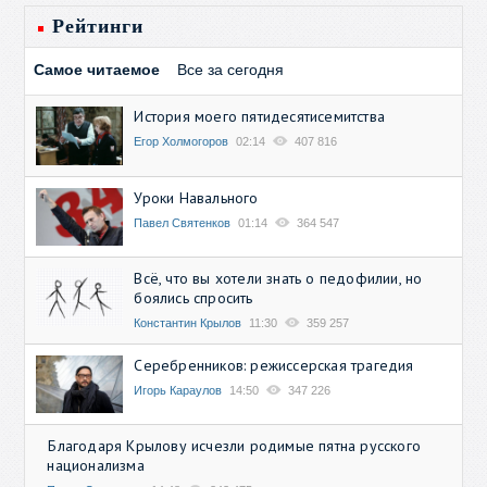
Рейтинги
Самое читаемое
Все за сегодня
История моего пятидесятисемитства
Егор Холмогоров
02:14
407 816
Уроки Навального
Павел Святенков
01:14
364 547
Всё, что вы хотели знать о педофилии, но
боялись спросить
Константин Крылов
11:30
359 257
Серебренников: режиссерская трагедия
Игорь Караулов
14:50
347 226
Благодаря Крылову исчезли родимые пятна русского
национализма