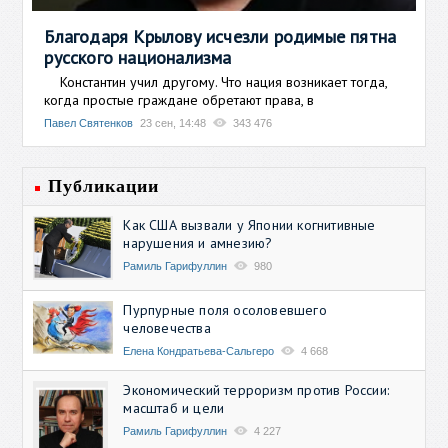
Благодаря Крылову исчезли родимые пятна
русского национализма
Константин учил другому. Что нация возникает тогда,
когда простые граждане обретают права, в
Павел Святенков
23 сен, 14:48
343 476
Публикации
Как США вызвали у Японии когнитивные
нарушения и амнезию?
Рамиль Гарифуллин
980
Пурпурные поля осоловевшего
человечества
Елена Кондратьева-Сальгеро
4 668
Экономический терроризм против России:
масштаб и цели
Рамиль Гарифуллин
4 227