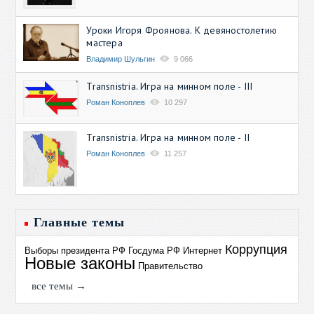
Уроки Игоря Фроянова. К девяностолетию
мастера
Владимир Шульгин
9 066
Transnistria. Игра на минном поле - III
Роман Коноплев
10 297
Transnistria. Игра на минном поле - II
Роман Коноплев
11 257
Главные темы
Коррупция
Выборы президента РФ
Госдума РФ
Интернет
Новые законы
Правительство
все темы →