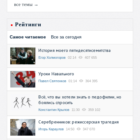
все темы →
Рейтинги
Самое читаемое
Все за сегодня
История моего пятидесятисемитства
Егор Холмогоров
02:14
407 655
Уроки Навального
Павел Святенков
01:14
364 395
Всё, что вы хотели знать о педофилии, но
боялись спросить
Константин Крылов
11:30
359 102
Серебренников: режиссерская трагедия
Игорь Караулов
14:50
347 070