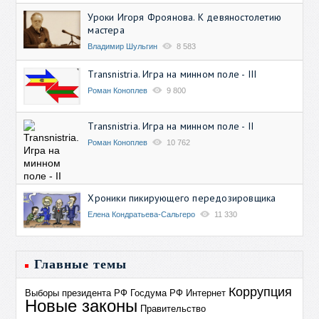
Уроки Игоря Фроянова. К девяностолетию
мастера
Владимир Шульгин
8 583
Transnistria. Игра на минном поле - III
Роман Коноплев
9 800
Transnistria. Игра на минном поле - II
Роман Коноплев
10 762
Хроники пикирующего передозировщика
Елена Кондратьева-Сальгеро
11 330
Главные темы
Коррупция
Выборы президента РФ
Госдума РФ
Интернет
Новые законы
Правительство