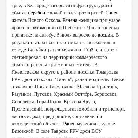
трое, в Белгороде загорелся инфраструктурный
объект,
перебои
с водой и электроэнергией.
Ранен
житель Нового Оскола.
Ранена
женщина при ударе
дрона по автомобилю в Шебекине. Число раненых
при атаке на автобус 6 июля выросло до
восьми
.
В
результате атаки беспилотника на автомобиль в
городе Валуйки ранен мужчина. Ещё один дрон
сдетонировал на территории коммерческого
объекта,
ранены
три мирных жителя.
В
Яковлевском округе в районе посёлка Томаровка
FPV-дрон атаковал "Газель", ранен водитель.
Также
атакованы Новая Таволжанка, Маслова Пристань,
Разумное, Луговка, Красный Октябрь, Борисовка,
Соболевка, Гора-Подол, Красная Яруга,
Пролетарский, повреждены автомобили и транспорт,
частные дома, предприятие, социальный и
коммерческий объекты.
Ранен
мужчина в хуторе
Вязовской. В селе Таврово FPV-дрон ВСУ