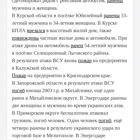
сдетонировал рядом с рейсовым автобусом,
ранены
мужчина и женщина.
В Курской области в посёлке Юбилейный
ранены
33-
летний мужчина и 34-летняя женщина. В Курске
БПЛА
врезался
в высотный жилой дом, также
повреждены
частные жилые дома и автомобили. При
атаке дрона на автомобиль
ранен
54-летний мужчина
в посёлке Селекционный Льговского района.
В результате атаки ВСУ вновь
пожар
на предприятии
в Калужской области.
Пожар
на предприятии в Краснодарском крае.
В Запорожской области в результате атаки ВСУ
погиб
юноша 2003 г.р. в Михайловке, ещё один
ранен в Михайловском округе. В Энергодаре ранены
две женщины и мужчина во время украинских атак.
В Приморском округе беспилотник атаковал
грузовик, погиб человек. Один человек
погиб
, ещё
четверо ранены в результате украинского удара по
торговой базе в Мелитополе. В Энергодаре