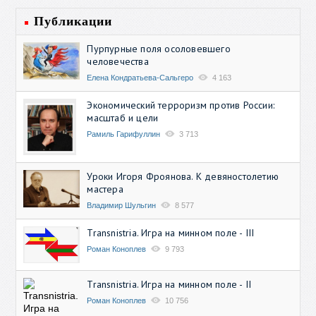
Публикации
Пурпурные поля осоловевшего
человечества
Елена Кондратьева-Сальгеро
4 163
Экономический терроризм против России:
масштаб и цели
Рамиль Гарифуллин
3 713
Уроки Игоря Фроянова. К девяностолетию
мастера
Владимир Шульгин
8 577
Transnistria. Игра на минном поле - III
Роман Коноплев
9 793
Transnistria. Игра на минном поле - II
Роман Коноплев
10 756