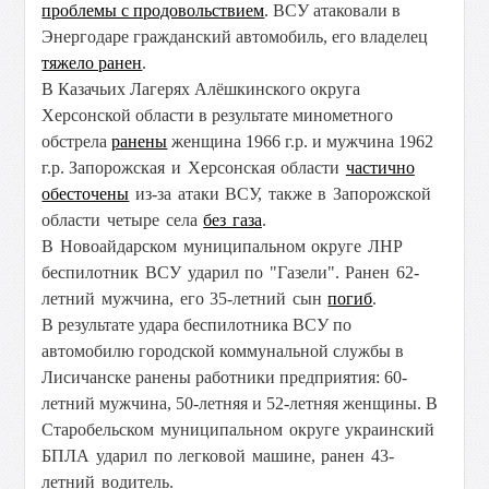
проблемы с продовольствием
. ВСУ атаковали в
Энергодаре гражданский автомобиль, его владелец
тяжело ранен
.
В Казачьих Лагерях Алёшкинского округа
Херсонской области в результате минометного
обстрела
ранены
женщина 1966 г.р. и мужчина 1962
г.р.
Запорожская и Херсонская области
частично
обесточены
из-за атаки ВСУ, также в Запорожской
области четыре села
без газа
.
В Новоайдарском муниципальном округе ЛНР
беспилотник ВСУ ударил по "Газели". Ранен 62-
летний мужчина, его 35-летний сын
погиб
.
В результате удара беспилотника ВСУ по
автомобилю городской коммунальной службы в
Лисичанске ранены работники предприятия: 60-
летний мужчина, 50-летняя и 52-летняя женщины.
В
Старобельском муниципальном округе украинский
БПЛА ударил по легковой машине, ранен 43-
летний водитель.