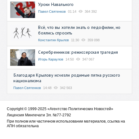
Уроки Навального
Павел Святенков
01:14
364 392
Всё, что вы хотели знать о педофилии, но
боялись спросить
Константин Крылов
11:30
359 098
Серебренников: режиссерская трагедия
Игорь Караулов
14:50
347 067
Благодаря Крылову исчезли родимые пятна русского
национализма
Павел Святенков
14:48
342 563
Copyright © 1999-2025 «Агентство Политических Новостей»
Лицензия Минпечати Эл. №77-2792
При полном или частичном использовании материалов, ссылка на
АПН обязательна