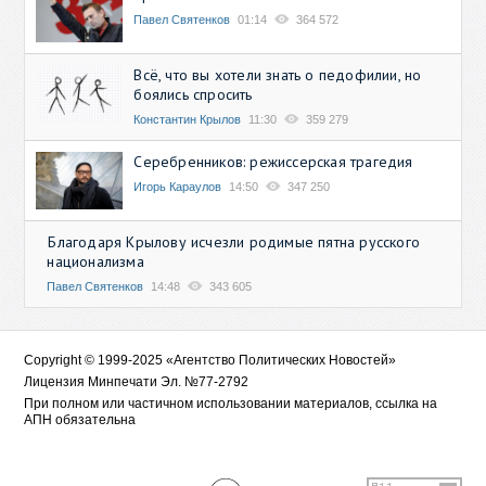
Павел Святенков
01:14
364 572
Всё, что вы хотели знать о педофилии, но
боялись спросить
Константин Крылов
11:30
359 279
Серебренников: режиссерская трагедия
Игорь Караулов
14:50
347 250
Благодаря Крылову исчезли родимые пятна русского
национализма
Павел Святенков
14:48
343 605
Copyright © 1999-2025 «Агентство Политических Новостей»
Лицензия Минпечати Эл. №77-2792
При полном или частичном использовании материалов, ссылка на
АПН обязательна