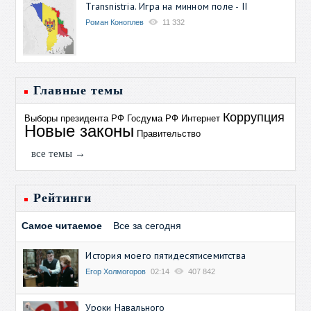
Transnistria. Игра на минном поле - II
Роман Коноплев
11 332
Главные темы
Коррупция
Выборы президента РФ
Госдума РФ
Интернет
Новые законы
Правительство
все темы →
Рейтинги
Самое читаемое
Все за сегодня
История моего пятидесятисемитства
Егор Холмогоров
02:14
407 842
Уроки Навального