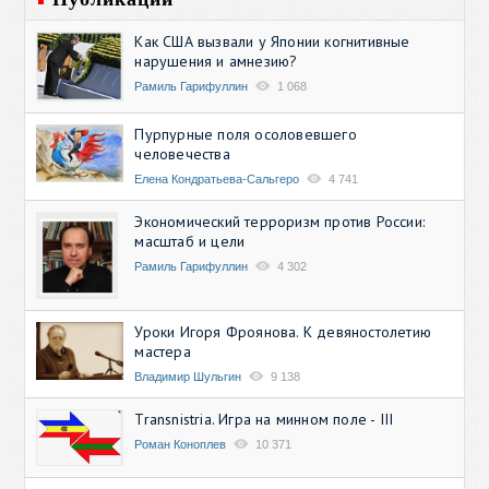
Как США вызвали у Японии когнитивные
нарушения и амнезию?
Рамиль Гарифуллин
1 068
Пурпурные поля осоловевшего
человечества
Елена Кондратьева-Сальгеро
4 741
Экономический терроризм против России:
масштаб и цели
Рамиль Гарифуллин
4 302
Уроки Игоря Фроянова. К девяностолетию
мастера
Владимир Шульгин
9 138
Transnistria. Игра на минном поле - III
Роман Коноплев
10 371