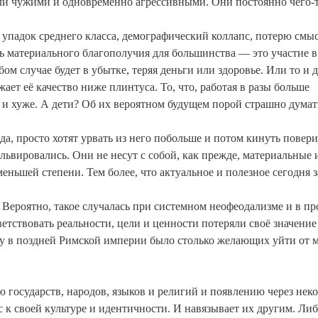
али чужими и одновременно агрессивными. Они постоянно чего-
 упадок среднего класса, демографический коллапс, потерю смы
чь материального благополучия для большинства — это участие в
м случае будет в убытке, теряя деньги или здоровье. Или то и д
ет её качество ниже плинтуса. То, что, работая в разы больше
е и хуже. А дети? Об их вероятном будущем порой страшно думат
ада, просто хотят урвать из него побольше и потом кинуть повер
львировались. Они не несут с собой, как прежде, материальные 
меньшей степени. Тем более, что актуальное и полезное сегодня 
 Вероятно, такое случалась при системном неофеодализме и в п
ветствовать реальности, цели и ценности потеряли своё значение
 в поздней Римской империи было столько желающих уйти от м
ю государств, народов, языков и религий и появлению через нек
с к своей культуре и идентичности. И навязывает их другим. Ли