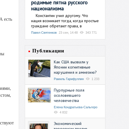
родимые пятна русского
национализма
Константин учил другому. Что
А есть
нация возникает тогда, когда простые
граждане обретают права, в
Павел Святенков
23 сен, 14:48
343 771
Публикации
ры
Как США вызвали у
Японии когнитивные
нарушения и амнезию?
Рамиль Гарифуллин
1 233
ниями,
Пурпурные поля
осоловевшего
истом,
человечества
Елена Кондратьева-Сальгеро
4 832
вствуют
Экономический
терроризм против