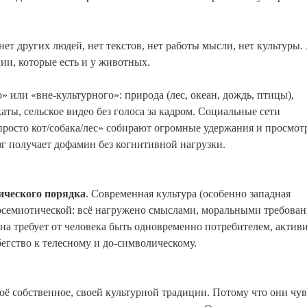
ет других людей, нет текстов, нет работы мысли, нет культуры. 
ии, которые есть и у животных.
» или «вне-культурного»: природа (лес, океан, дождь, птицы),
ы, сельское видео без голоса за кадром. Социальные сети
росто кот/собака/лес» собирают огромные удержания и просмот
зг получает дофамин без когнитивной нагрузки.
ического порядка
. Современная культура (особенно западная
ерсемиотической: всё нагружено смыслами, моральными требова
на требует от человека быть одновременно потребителем, актив
егство к телесному и до-символическому.
воё собственное, своей культурной традиции. Потому что они чу