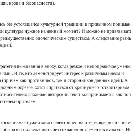
щи, крова и безопасности).
сь без устоявшейся культурной традиции в привычном понима
ой культуры нужное на данный момент? И можно не привязывать
 преимущественно биологическим существом, А следование разн
ацией.
стратегия выживания в эпоху, когда резкое и непоправимое умен
е ими.. И те, кто демонстрирует интерес к различным идеям и
 (причём как противников, так и сторонников данных идей). А
одобным образом хотят спрятаться от крепнущего тоталитаризма
й относительно сложный авторский текст воспринимается как по
тателем /зрителем.
 эскапизма» нужно много электричества и термоядерный синтез
обиться и поддерживать без сохранения элементов культуры Н