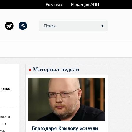
Реклама
Редакция АПН
Материал недели
ченко
ных и
ого
Благодаря Крылову исчезли
ем.