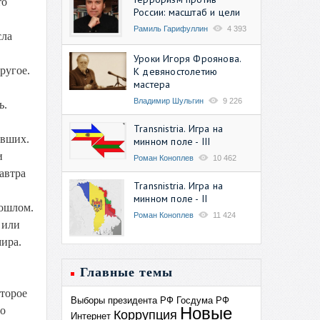
то
России: масштаб и цели
Рамиль Гарифуллин
4 393
сла
Уроки Игоря Фроянова.
ругое.
К девяностолетию
мастера
Владимир Шульгин
9 226
ь.
Transnistria. Игра на
ивших.
минном поле - III
и
Роман Коноплев
10 462
завтра
Transnistria. Игра на
минном поле - II
рошлом.
Роман Коноплев
11 424
 или
ира.
Главные темы
оторое
Выборы президента РФ
Госдума РФ
Новые
бо
Коррупция
Интернет