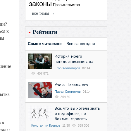
законы
Правительство
все темы →
нии?
ся к
Рейтинги
ым
Самое читаемое
Все за сегодня
История моего
пятидесятисемитства
ьшение
Егор Холмогоров
02:14
407 871
Уроки Навального
Павел Святенков
01:14
пытка
364 601
Всё, что вы хотели знать
о педофилии, но
боялись спросить
 в
Константин Крылов
11:30
359 306
ового