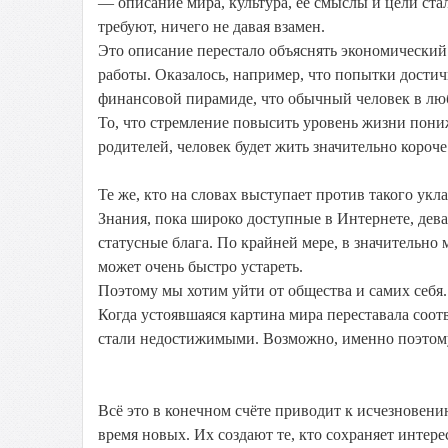
— описание мира, культура, её смыслы и цели ст
требуют, ничего не давая взамен.
Это описание перестало объяснять экономический
работы. Оказалось, например, что попытки дости
финансовой пирамиде, что обычный человек в любо
То, что стремление повысить уровень жизни понижа
родителей, человек будет жить значительно короч
Те же, кто на словах выступает против такого укл
Знания, пока широко доступные в Интернете, дева
статусные блага. По крайней мере, в значительно 
может очень быстро устареть.
Поэтому мы хотим уйти от общества и самих себя.
Когда устоявшаяся картина мира переставала соот
стали недостижимыми. Возможно, именно поэтому
Всё это в конечном счёте приводит к исчезновени
время новых. Их создают те, кто сохраняет интере