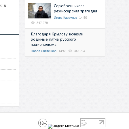
ы в
Серебренников:
режиссерская трагедия
Игорь Караулов
14:50
347 279
Благодаря Крылову исчезли
родимые пятна русского
национализма
Павел Святенков
14:48
343 764