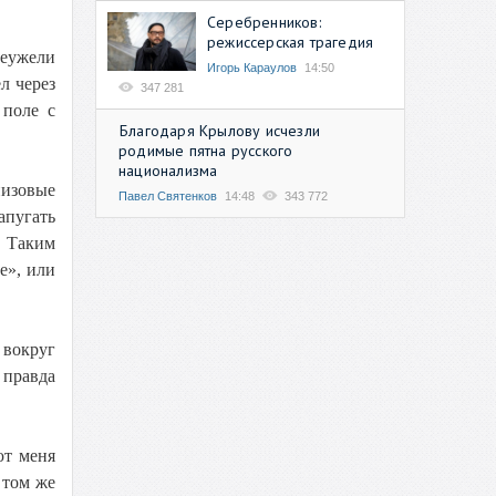
Серебренников:
режиссерская трагедия
Неужели
Игорь Караулов
14:50
л через
347 281
 поле с
Благодаря Крылову исчезли
родимые пятна русского
национализма
низовые
Павел Святенков
14:48
343 772
апугать
. Таким
е», или
 вокруг
 правда
ют меня
 том же