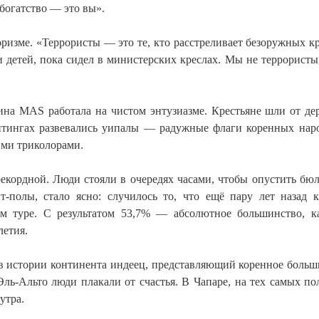
 богатство — это вы».
изме. «Террористы — это те, кто расстреливает безоружных кр
и детей, пока сидел в министерских креслах. Мы не террорист
на MAS работала на чистом энтузиазме. Крестьяне шли от де
митингах развевались уипалы — радужные флаги коренных на
ими триколорами.
рекордной. Люди стояли в очередях часами, чтобы опустить бюл
-полы, стало ясно: случилось то, что ещё пару лет назад к
м туре. С результатом 53,7% — абсолютное большинство, к
летия.
 в истории континента индеец, представляющий коренное больш
ль-Альто люди плакали от счастья. В Чапаре, на тех самых пол
утра.