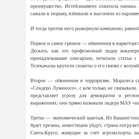
преимущество. Истеблишмент охватила паника. 
сажали в тюрьму, избивали и выгоняли из парламе
И тогда против него развернули кампанию, равной
Первое и самое грязное — обвинения в наркоторг
Дескать, как это профсоюзный лидер кокалер
принадлежавшие олигархии, печатали статьи с 
Телеканалы крутили сюжеты о его связях с колумб
Второе — обвинения в терроризме. Моралеса с
«Сендеро Луминосо», с кем только не связывали
представляет угрозу для демократии и регио
выражениях: они прямо называли лидера MAS «на
Третье — экономический шантаж. Из Вашингтона 
будет урезана, инвестиции уйдут, страна погрузит
Санта-Крусе, живущие за счёт агроэкспорта, ш