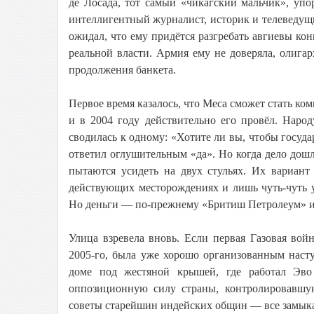
де Лосада, тот самый «чикагский мальчик», уп
интеллигентный журналист, историк и телеведущий
ожидал, что ему придётся разгребать авгиевы ко
реальной власти. Армия ему не доверяла, олигар
продолжения банкета.
Первое время казалось, что Меса сможет стать к
и в 2004 году действительно его провёл. Наро
сводилась к одному: «Хотите ли вы, чтобы госуда
ответил оглушительным «да». Но когда дело дошл
пытаются усидеть на двух стульях. Их вариан
действующих месторождениях и лишь чуть-чуть 
Но деньги — по-прежнему «Бритиш Петролеум» и
Улица взревела вновь. Если первая Газовая вой
2005-го, была уже хорошо организованным наст
доме под жестяной крышей, где работал Эв
оппозиционную силу страны, контролировавшу
советы старейшин индейских общин — все замыкал