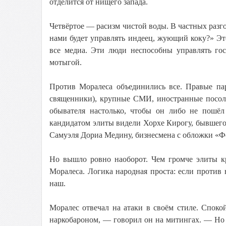
отделится от нищего запада.
Четвёртое — расизм чистой воды. В частных разго
нами будет управлять индеец, жующий коку?» Эт
все медиа. Эти люди неспособны управлять гос
мотыгой.
Против Моралеса объединились все. Правые пар
священники), крупные СМИ, иностранные посольс
обывателя настолько, чтобы он либо не пошёл
кандидатом элиты видели Хорхе Кирогу, бывшего
Самуэля Дориа Медину, бизнесмена с обложки «Ф
Но вышло ровно наоборот. Чем громче элиты кр
Моралеса. Логика народная проста: если против 
наш.
Моралес отвечал на атаки в своём стиле. Споко
наркобароном, — говорил он на митингах. — Но е