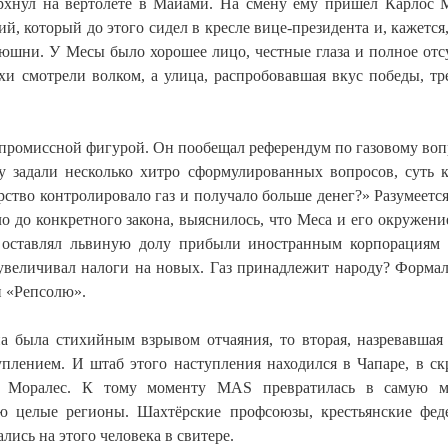
орхнул на вертолёте в Майами. На смену ему пришёл Карлос
, который до этого сидел в кресле вице-президента и, кажется,
нюшни. У Месы было хорошее лицо, честные глаза и полное отс
хи смотрели волком, а улица, распробовавшая вкус победы, тр
омпромиссной фигурой. Он пообещал референдум по газовому во
ду задали несколько хитро сформулированных вопросов, суть 
рство контролировало газ и получало больше денег?» Разумеется
о до конкретного закона, выяснилось, что Меса и его окружени
т оставлял львиную долу прибыли иностранным корпорациям
увеличивал налоги на новых. Газ принадлежит народу? Формал
 «Репсолю».
на была стихийным взрывом отчаяния, то вторая, назревавшая
уплением. И штаб этого наступления находился в Чапаре, в с
о Моралес. К тому моменту MAS превратилась в самую 
ю целые регионы. Шахтёрские профсоюзы, крестьянские фед
ись на этого человека в свитере.