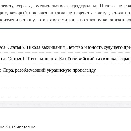
левету, угрозы, вмешательство сверхдержавы. Ничего не сра
рне, который поклялся никогда не надевать галстук, стоял на
ак изменит страну, которая веками жила по законам колонизаторо
са. Статья 2. Школа выживания. Детство и юность будущего пре
а. Статья 1. Точка кипения. Как боливийский газ взорвал стран
ло Лира, разоблачавший украинскую пропаганду
 на АПН обязательна