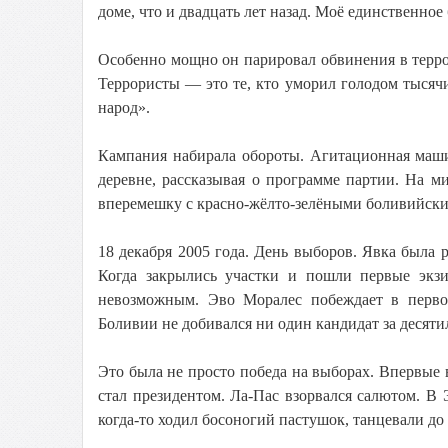
доме, что и двадцать лет назад. Моё единственное
Особенно мощно он парировал обвинения в террор
Террористы — это те, кто уморил голодом тысяч
народ».
Кампания набирала обороты. Агитационная маши
деревне, рассказывая о программе партии. На 
вперемешку с красно-жёлто-зелёными боливийск
18 декабря 2005 года. День выборов. Явка была 
Когда закрылись участки и пошли первые экзит
невозможным. Эво Моралес побеждает в перво
Боливии не добивался ни один кандидат за десяти
Это была не просто победа на выборах. Впервые
стал президентом. Ла-Пас взорвался салютом. В Э
когда-то ходил босоногий пастушок, танцевали до 