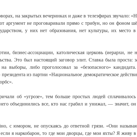
ворах, на закрытых вечеринках и даже в телеэфирах звучало: «
от аргумент не проговаривали прямо с трибун, но он фоном шё
ударством, у них нет образования, нет культуры, их место в
тии, бизнес-ассоциации, католическая церковь (иерархи, не 
тва. Это был настоящий заговор элит. Ставка была проста: з
 на выборы, либо проголосовал за «безопасного» кандидата
 президента из партии «Национальное демократическое действи
орбс».
ичали об «угрозе», тем больше простых людей сплачивалось
него объединились все, кто нас грабил и унижал, — значит, он
йно, с юмором, не опускаясь до ответной грязи. «Они называ
сли я наркобарон, то где мои дворцы, где мои яхты? Я живу в