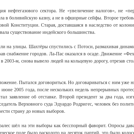
ия нефтегазового сектора. Не «увеличение налогов», не «пе
ла в боливийскую казну, а не в офшорные сейфы. Второе требо
овой Конституции. Старая, доставшаяся в наследство от колон
вала существование индейского большинства.
шли на улицы. Шахтёры спустились с Потоси, размахивая дина
ав снабжение городов. Ла-Пас оказался в осаде. Движение «Фех
в 2003-м, снова вывело людей на кольцевую дорогу, отрезав сто
ложение. Пытался договориться. Но договариваться с ним уже н
 июне 2005 года, после нескольких недель непрерывных протес
ал заявление об отставке. Второй президент за два года, из
седатель Верховного суда Эдуардо Родригес, человек без полит
вести страну до новых выборов.
ралес шёл на эти выборы как бесспорный фаворит. Опросы дав
ческое поле было расколото на десяток партий, это было колос