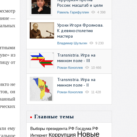
России: масштаб и цели
ресмотр
Рамиль Гарифуллин
4 398
вание —
Уроки Игоря Фроянова.
иальных
К девяностолетию
мастера
Владимир Шульгин
9 230
митными
Transnistria. Игра на
уве» из
минном поле - III
лицу от
Роман Коноплев
10 466
Transnistria. Игра на
икто не
минном поле - II
тов, он
Роман Коноплев
11 428
гнанный
ических
Главные темы
али ему
Выборы президента РФ
Госдума РФ
Новые
Коррупция
Интернет
сальное