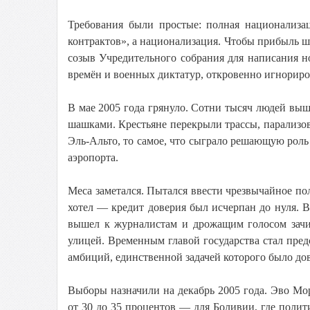
Требования были простые: полная национализац
контрактов», а национализация. Чтобы прибыль ш
созыв Учредительного собрания для написания н
времён и военных диктатур, откровенно игнориро
В мае 2005 года грянуло. Сотни тысяч людей вы
шашками. Крестьяне перекрыли трассы, парализов
Эль-Альто, то самое, что сыграло решающую роль 
аэропорта.
Меса заметался. Пытался ввести чрезвычайное по
хотел — кредит доверия был исчерпан до нуля. В
вышел к журналистам и дрожащим голосом зачит
улицей. Временным главой государства стал пред
амбиций, единственной задачей которого было до
Выборы назначили на декабрь 2005 года. Эво Мо
от 30 до 35 процентов — для Боливии, где полити