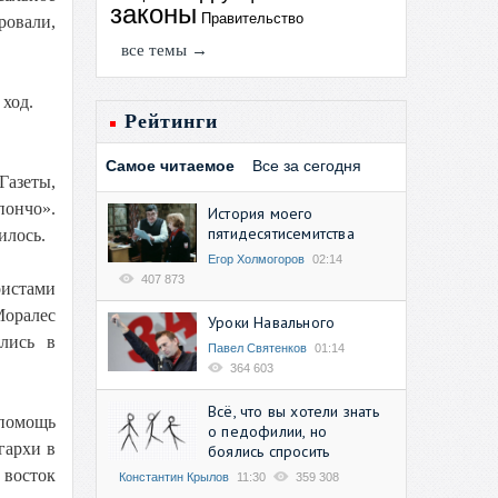
законы
Правительство
ровали,
все темы →
 ход.
Рейтинги
Самое читаемое
Все за сегодня
Газеты,
пончо».
История моего
пятидесятисемитства
илось.
Егор Холмогоров
02:14
407 873
оистами
Моралес
Уроки Навального
ялись в
Павел Святенков
01:14
364 603
Всё, что вы хотели знать
 помощь
о педофилии, но
гархи в
боялись спросить
 восток
Константин Крылов
11:30
359 308