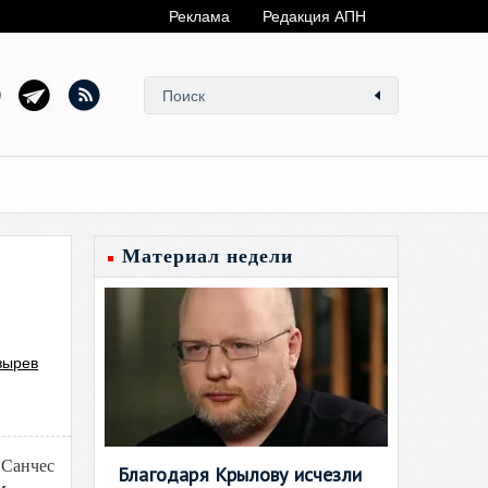
Реклама
Редакция АПН
Материал недели
зырев
 Санчес
Благодаря Крылову исчезли