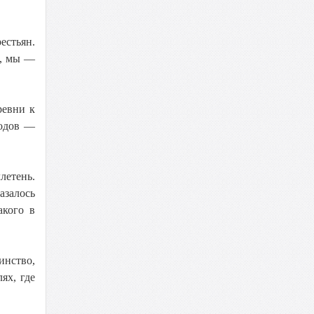
естьян.
ы, мы —
ревни к
родов —
летень.
азалось
акого в
инство,
ях, где