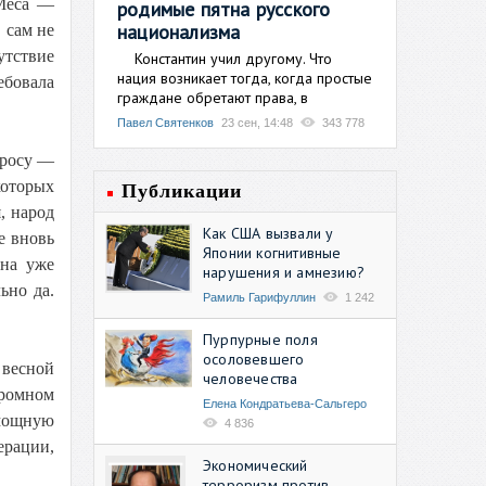
 Меса —
родимые пятна русского
национализма
 сам не
утствие
Константин учил другому. Что
нация возникает тогда, когда простые
ебовала
граждане обретают права, в
Павел Святенков
23 сен, 14:48
343 778
просу —
которых
Публикации
, народ
Как США вызвали у
е вновь
Японии когнитивные
 на уже
нарушения и амнезию?
ьно да.
Рамиль Гарифуллин
1 242
Пурпурные поля
осоловевшего
 весной
человечества
кромном
Елена Кондратьева-Сальгеро
мощную
4 836
ерации,
Экономический
терроризм против