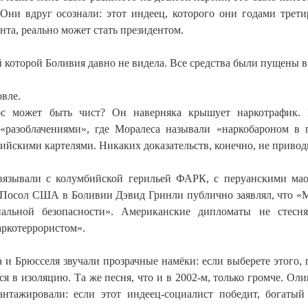
Они вдруг осознали: этот индеец, которого они годами трети
нта, реально может стать президентом.
 которой Боливия давно не видела. Все средства были пущены в
овле.
ос может быть чист? Он наверняка крышует наркотрафик. 
«разоблачениями», где Моралеса называли «наркобароном в 
ийскими картелями. Никаких доказательств, конечно, не привод
вязывали с колумбийской герильей ФАРК, с перуанскими ма
. Посол США в Боливии Дэвид Гринли публично заявлял, что «
нальной безопасности». Американские дипломаты не стесн
ркотеррористом».
и Брюсселя звучали прозрачные намёки: если выберете этого,
ся в изоляцию. Та же песня, что и в 2002-м, только громче. Оли
антажировали: если этот индеец-социалист победит, богатый