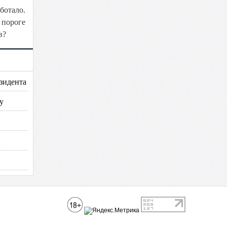
ботало.
 пороге
в?
зидента
у