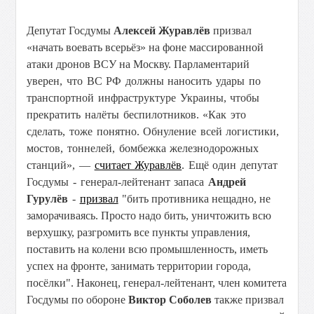
Депутат Госдумы
Алексей Журавлёв
призвал
«начать воевать всерьёз» на фоне массированной
атаки дронов ВСУ на Москву.
Парламентарий
уверен, что ВС РФ должны
наносить удары по
транспортной инфраструктуре Украины, чтобы
прекратить налёты беспилотников. «Как это
сделать, тоже понятно. Обнуление всей логистики,
мостов, тоннелей, бомбежка железнодорожных
станций», —
считает Журавлёв
. Ещё один депутат
Госдумы - генерал-лейтенант запаса
Андрей
Гурулёв
-
призвал
"
бить противника нещадно, не
заморачиваясь. Просто надо бить, уничтожить всю
верхушку, разгромить все пункты управления,
поставить на колени всю промышленность, иметь
успех на фронте, занимать территории города,
посёлки". Наконец, генерал-лейтенант, член комитета
Госдумы по обороне
Виктор Соболев
также призвал