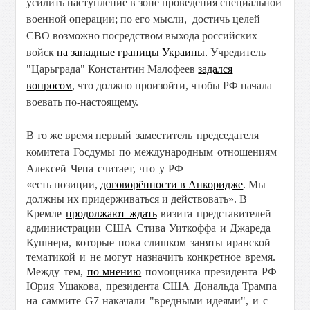
усилить наступление в зоне проведения специальной
военной операции; по его мысли, достичь целей
СВО возможно посредством выхода российских
войск
на западные границы Украины.
Учредитель
"Царьграда" Константин Малофеев
задался
вопросом
, что должно произойти, чтобы РФ начала
воевать по-настоящему.
В то же время
первый заместитель председателя
комитета Госдумы
по международным отношениям
Алексей Чепа считает, что у РФ
«есть позиции,
договорённости в Анкоридже
. Мы
должны их придерживаться и действовать».
В
Кремле
продолжают ждать
визита п
редставителей
администрации США Стива Уиткоффа и Джареда
Кушнера, которые пока слишком заняты иранской
тематикой и не могут назначить конкретное время.
Между тем,
по мнению
помощника президента РФ
Юрия Ушакова, президента США Дональда Трампа
на саммите G7 накачали "вредными идеями", и с