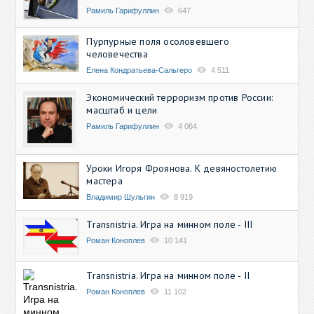
Рамиль Гарифуллин
647
Пурпурные поля осоловевшего
человечества
Елена Кондратьева-Сальгеро
4 511
Экономический терроризм против России:
масштаб и цели
Рамиль Гарифуллин
4 064
Уроки Игоря Фроянова. К девяностолетию
мастера
Владимир Шульгин
8 919
Transnistria. Игра на минном поле - III
Роман Коноплев
10 141
Transnistria. Игра на минном поле - II
Роман Коноплев
11 102