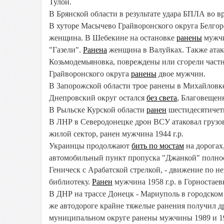
Тулой.
В Брянской области в результате удара БПЛА во в
В хуторе Масычево Грайворонского округа Белгор
женщина. В Шебекине на остановке
ранены
мужчи
"Газели".
Ранена
женщина в Валуйках. Также атак
Козьмодемьяновка, повреждены или сгорели част
Грайворонского округа
ранены
двое мужчин.
В Запорожской области трое ранены в Михайловке
Днепровский округ остался
без света
, Благовещенк
В Рыльске Курской области
ранен
шестидесятичет
В ЛНР в Северодонецке дрон ВСУ атаковал грузо
жилой сектор, ранен мужчина 1944 г.р.
Украинцы продолжают
бить по мостам
на дорогах
автомобильный пункт пропуска "Джанкой" полнос
Геническ с Арабатской стрелкой, - движение по 
библиотеку.
Ранен
мужчина 1958 г.р. в Горностаев
В ДНР на трассе Донецк - Мариуполь в городском
же автодороге крайне тяжелые ранения получил д
муниципальном округе ранены мужчины 1989 и 19