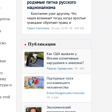
родимые пятна русского
национализма
.
Константин учил другому. Что
нация возникает тогда, когда простые
дитель
граждане обретают права, в
Павел Святенков
23 сен, 14:48
343 439
и
ско-
Публикации
Как США вызвали у
Японии когнитивные
ован
нарушения и амнезию?
Рамиль Гарифуллин
946
ез
Пурпурные поля
щему
осоловевшего
туры и
человечества
Елена Кондратьева-Сальгеро
а этой
4 646
Экономический
терроризм против