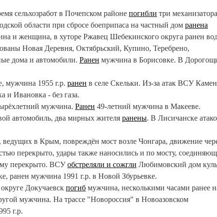
ремя сельхозработ в Почепском районе
погибли
три механизатора
одской области при сбросе боеприпаса на частный дом
ранена
на и женщина, в хуторе Ржавец Шебекинского округа ранен во
ованы Новая Деревня, Октябрьский, Купино, Теребрено,
ные дома и автомобили.
Ранен
мужчина в Борисовке. В Дорогощ
, мужчина 1955 г.р.
ранен
в селе Скельки. Из-за атак ВСУ Камен
а и Ивановка - без газа.
ырёхлетний мужчина.
Ранен
49-летний мужчина в Макееве.
вой автомобиль, два мирных жителя
ранены
. В Лисичанске атак
, ведущих в Крым, повреждён мост возле Чонгара, движение чер
тью перекрыто, удары также наносились и по мосту, соединяю
нему перекрыто. ВСУ
обстреляли и сожгли
Любимовский дом куль
ке, ранен мужчина 1991 г.р. в Новой Збурьевке.
 округе Докучаевск
погиб
мужчина, несколькими часами ранее н
ругой мужчина. На трассе "Новороссия" в Новоазовском
95 г.р.