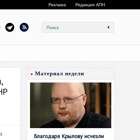
Реклама
Редакция АПН
Материал недели
,
НР
д
Благодаря Крылову исчезли