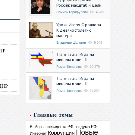
России: масштаб и цели
Рамиль Гарифуллин
4 205
Уроки Игоря Фроянова.
К девяностолетию
мастера
Владимир Шульгин
9 048
ЛНР
Transnistria. Игра на
минном поле - III
Роман Коноплев
10 279
Transnistria. Игра на
минном поле - II
 ДНР
Роман Коноплев
11 239
Главные темы
Выборы президента РФ
Госдума РФ
Новые
Коррупция
Интернет