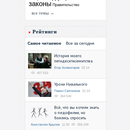
законы
Правительство
все темы →
Рейтинги
Самое читаемое
Все за сегодня
История моего
пятидесятисемитства
Егор Холмогоров
02:14
407 810
Уроки Навального
Павел Святенков
01:14
364 540
Всё, что вы хотели знать
о педофилии, но
боялись спросить
Константин Крылов
11:30
359 249