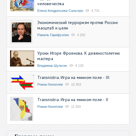
человечества
Елена Кондратьева-Сальгеро
4 731
Экономический терроризм против России:
масштаб и цели
Рамиль Гарифуллин
4 292
Уроки Игоря Фроянова. К девяностолетию
мастера
Владимир Шульгин
9 130
Transnistria. Игра на минном поле - III
Роман Коноплев
10 363
Transnistria. Игра на минном поле - II
Роман Коноплев
11 324