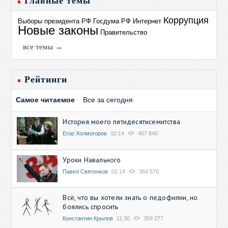
Главные темы
Коррупция
Выборы президента РФ
Госдума РФ
Интернет
Новые законы
Правительство
все темы →
Рейтинги
Самое читаемое
Все за сегодня
История моего пятидесятисемитства
Егор Холмогоров
02:14
407 840
Уроки Навального
Павел Святенков
01:14
364 570
Всё, что вы хотели знать о педофилии, но
боялись спросить
Константин Крылов
11:30
359 277