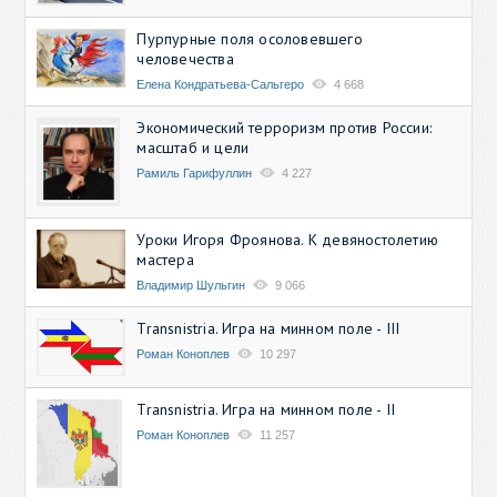
Пурпурные поля осоловевшего
человечества
Елена Кондратьева-Сальгеро
4 668
Экономический терроризм против России:
масштаб и цели
Рамиль Гарифуллин
4 227
Уроки Игоря Фроянова. К девяностолетию
мастера
Владимир Шульгин
9 066
Transnistria. Игра на минном поле - III
Роман Коноплев
10 297
Transnistria. Игра на минном поле - II
Роман Коноплев
11 257