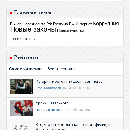
Главные темы
Коррупция
Выборы президента РФ
Госдума РФ
Интернет
Новые законы
Правительство
все темы →
Рейтинги
Самое читаемое
Все за сегодня
История моего пятидесятисемитства
Егор Холмогоров
02:14
407 816
Уроки Навального
Павел Святенков
01:14
364 547
Всё, что вы хотели знать о педофилии, но
боялись спросить