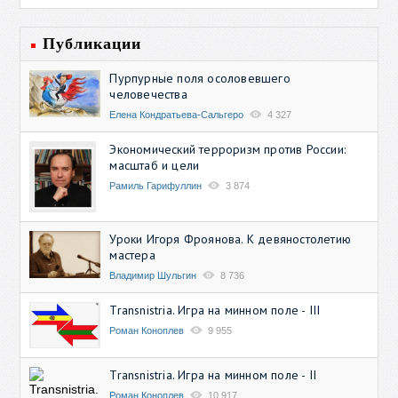
Публикации
Пурпурные поля осоловевшего
человечества
Елена Кондратьева-Сальгеро
4 327
Экономический терроризм против России:
масштаб и цели
Рамиль Гарифуллин
3 874
Уроки Игоря Фроянова. К девяностолетию
мастера
Владимир Шульгин
8 736
Transnistria. Игра на минном поле - III
Роман Коноплев
9 955
Transnistria. Игра на минном поле - II
Роман Коноплев
10 917