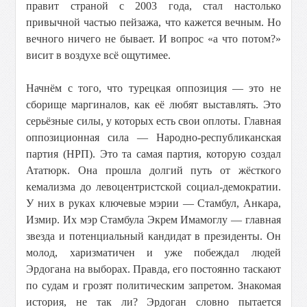
правит страной с 2003 года, стал настолько
привычной частью пейзажа, что кажется вечным. Но
вечного ничего не бывает. И вопрос «а что потом?»
висит в воздухе всё ощутимее.
Начнём с того, что турецкая оппозиция — это не
сборище маргиналов, как её любят выставлять. Это
серьёзные силы, у которых есть свои оплоты. Главная
оппозиционная сила — Народно-республиканская
партия (НРП). Это та самая партия, которую создал
Ататюрк. Она прошла долгий путь от жёсткого
кемализма до левоцентристской социал-демократии.
У них в руках ключевые мэрии — Стамбул, Анкара,
Измир. Их мэр Стамбула Экрем Имамоглу — главная
звезда и потенциальный кандидат в президенты. Он
молод, харизматичен и уже побеждал людей
Эрдогана на выборах. Правда, его постоянно таскают
по судам и грозят политическим запретом. Знакомая
история, не так ли? Эрдоган словно пытается