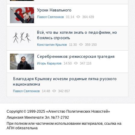
Уроки Навального
Павел Святенков
01:14
364 439
Всё, что вы хотели знать о педофилии, но
боялись спросить
Константин Крылов
11:30
359 150
Серебренников: режиссерская трагедия
Игорь Караулов
14:50
347 118
Благодаря Крылову исчезли родимые пятна русского
национализма
Павел Святенков
14:48
342 857
Copyright © 1999-2025 «Агентство Политических Новостей»
Лицензия Минпечати Эл. №77-2792
При полном или частичном использовании материалов, ссылка на
АПН обязательна