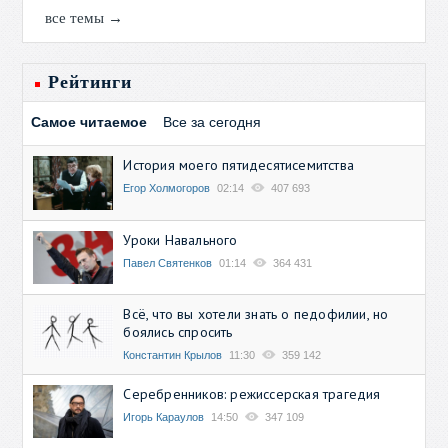
все темы →
Рейтинги
Самое читаемое
Все за сегодня
История моего пятидесятисемитства
Егор Холмогоров
02:14
407 693
Уроки Навального
Павел Святенков
01:14
364 431
Всё, что вы хотели знать о педофилии, но
боялись спросить
Константин Крылов
11:30
359 142
Серебренников: режиссерская трагедия
Игорь Караулов
14:50
347 109