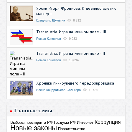
Уроки Игоря Фроянова. К девяностолетию
мастера
Владимир Шульгин
8 712
Transnistria. Игра на минном поле - III
Роман Коноплев
9 933
Transnistria. Игра на минном поле - II
Роман Коноплев
10 894
Хроники пикирующего передозировщика
Елена Кондратьева-Сальгеро
11 456
Главные темы
Коррупция
Выборы президента РФ
Госдума РФ
Интернет
Новые законы
Правительство