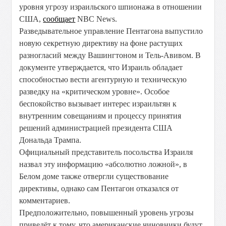
уровня угрозу израильского шпионажа в отношении
США,
сообщает
NBC News.
Разведывательное управление Пентагона выпустило
новую секретную директиву на фоне растущих
разногласий между Вашингтоном и Тель-Авивом. В
документе утверждается, что Израиль обладает
способностью вести агентурную и техническую
разведку на «критическом уровне». Особое
беспокойство вызывает интерес израильтян к
внутренним совещаниям и процессу принятия
решений администрацией президента США
Дональда Трампа.
Официальный представитель посольства Израиля
назвал эту информацию «абсолютно ложной», в
Белом доме также отвергли существование
директивы, однако сам Пентагон отказался от
комментариев.
Предположительно, повышенный уровень угрозы
приведёт к тому, что американские чиновники будут