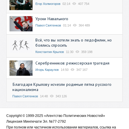
Егор Холмогоров
02:14
407 754
Уроки Навального
Павел Святенков
01:14
364 489
Всё, что вы хотели знать о педофилии, но
боялись спросить
Константин Крылов
11:30
359 198
Серебренников: режиссерская трагедия
Игорь Караулов
14:50
347 167
Благодаря Крылову исчезли родимые пятна русского
национализма
Павел Святенков
14:48
343 126
Copyright © 1999-2025 «Агентство Политических Новостей»
Лицензия Минпечати Эл. №77-2792
При полном или частичном использовании материалов, ссылка на