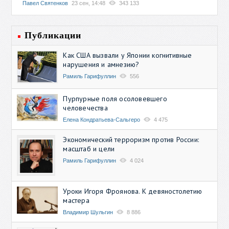
Павел Святенков
23 сен, 14:48
343 133
Публикации
Как США вызвали у Японии когнитивные
нарушения и амнезию?
Рамиль Гарифуллин
556
Пурпурные поля осоловевшего
человечества
Елена Кондратьева-Сальгеро
4 475
Экономический терроризм против России:
масштаб и цели
Рамиль Гарифуллин
4 024
Уроки Игоря Фроянова. К девяностолетию
мастера
Владимир Шульгин
8 886