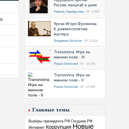
России: масштаб и цели
Рамиль Гарифуллин
3 955
ях
Уроки Игоря Фроянова.
К девяностолетию
мастера
Владимир Шульгин
8 814
Transnistria. Игра на
й
минном поле - III
Роман Коноплев
10 036
Transnistria. Игра на
минном поле - II
Роман Коноплев
10 995
Главные темы
Выборы президента РФ
Госдума РФ
Новые
Коррупция
Интернет