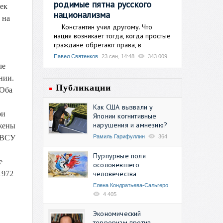
родимые пятна русского
ек
национализма
 на
Константин учил другому. Что
нация возникает тогда, когда простые
граждане обретают права, в
Павел Святенков
23 сен, 14:48
343 009
ле
нии.
Публикации
 Оба
Как США вызвали у
ри
Японии когнитивные
нарушения и амнезию?
ожены
Рамиль Гарифуллин
364
е ВСУ
Пурпурные поля
е
осоловевшего
человечества
1972
Елена Кондратьева-Сальгеро
4 405
Экономический
терроризм против