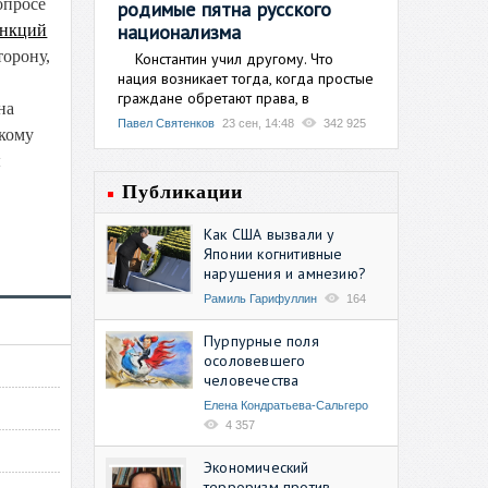
опросе
родимые пятна русского
национализма
анкций
орону,
Константин учил другому. Что
нация возникает тогда, когда простые
граждане обретают права, в
на
Павел Святенков
23 сен, 14:48
342 925
кому
ы
Публикации
Как США вызвали у
Японии когнитивные
нарушения и амнезию?
Рамиль Гарифуллин
164
Пурпурные поля
осоловевшего
человечества
Елена Кондратьева-Сальгеро
4 357
Экономический
терроризм против