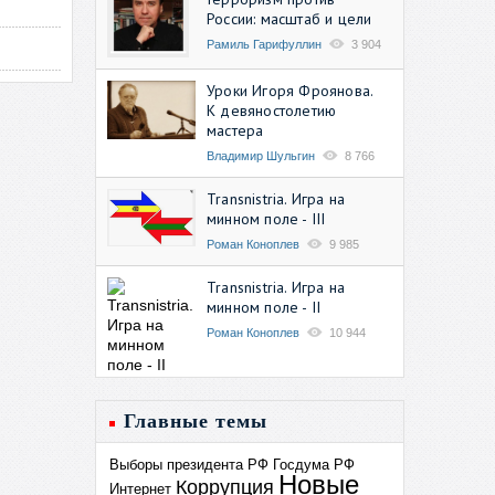
России: масштаб и цели
Рамиль Гарифуллин
3 904
Уроки Игоря Фроянова.
К девяностолетию
мастера
Владимир Шульгин
8 766
Transnistria. Игра на
минном поле - III
Роман Коноплев
9 985
Transnistria. Игра на
минном поле - II
Роман Коноплев
10 944
Главные темы
Выборы президента РФ
Госдума РФ
Новые
Коррупция
Интернет