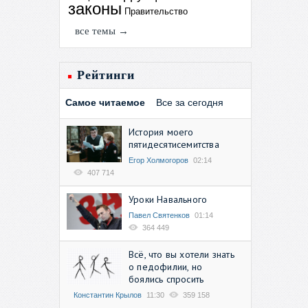
законы
Правительство
все темы →
Рейтинги
Самое читаемое
Все за сегодня
История моего
пятидесятисемитства
Егор Холмогоров
02:14
407 714
Уроки Навального
Павел Святенков
01:14
364 449
Всё, что вы хотели знать
о педофилии, но
боялись спросить
Константин Крылов
11:30
359 158