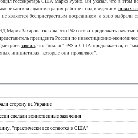
ообщил госсекретарь США Марко Рубио.
Он указал, что в этом в
о американская администрация работает над введением
новых с
 не являются беспристрастным посредником, а явно выбрали ст
МИД Мария Захарова
сказала
, что РФ г
отова продолжать начатые 
представитель президента России по инвестиционно-экономичес
 Дмитриев
заявил
, что "д
иалог" РФ и США продолжается, и "
м
рных инициативах, которые они проявляют".
али сторону на Украине
ссии сделали воинственные заявления
аину, "практически все остаются в США"