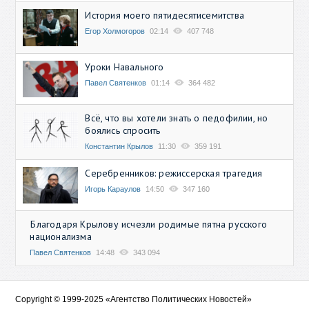
История моего пятидесятисемитства
Егор Холмогоров
02:14
407 748
Уроки Навального
Павел Святенков
01:14
364 482
Всё, что вы хотели знать о педофилии, но
боялись спросить
Константин Крылов
11:30
359 191
Серебренников: режиссерская трагедия
Игорь Караулов
14:50
347 160
Благодаря Крылову исчезли родимые пятна русского
национализма
Павел Святенков
14:48
343 094
Copyright © 1999-2025 «Агентство Политических Новостей»