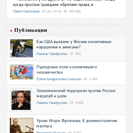
когда простые граждане обретают права, в
Павел Святенков
23 сен, 14:48
343 095
Публикации
Как США вызвали у Японии когнитивные
нарушения и амнезию?
Рамиль Гарифуллин
504
Пурпурные поля осоловевшего
человечества
Елена Кондратьева-Сальгеро
4 455
Экономический терроризм против России:
масштаб и цели
Рамиль Гарифуллин
4 005
Уроки Игоря Фроянова. К девяностолетию
мастера
Владимир Шульгин
8 867