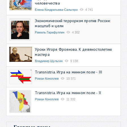
человечества
Елена Кондратьева-Сальгеро
4 741
Экономический терроризм против России:
масштаб и цели
Рамиль Гарифуллин
4 302
Уроки Игоря Фроянова. К девяностолетию
мастера
Владимир Шульгин
9 138
Transnistria. Игра на минном поле - III
Роман Коноплев
10 371
Transnistria. Игра на минном поле - II
Роман Коноплев
11 332