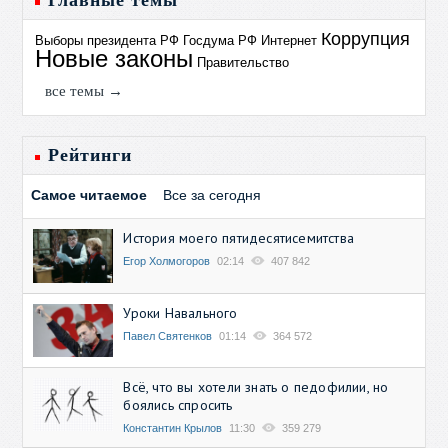
Главные темы
Коррупция
Выборы президента РФ
Госдума РФ
Интернет
Новые законы
Правительство
все темы →
Рейтинги
Самое читаемое
Все за сегодня
История моего пятидесятисемитства
Егор Холмогоров
02:14
407 842
Уроки Навального
Павел Святенков
01:14
364 572
Всё, что вы хотели знать о педофилии, но
боялись спросить
Константин Крылов
11:30
359 279