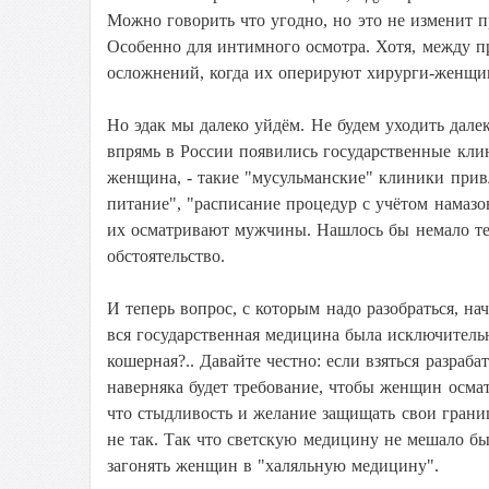
Можно говорить что угодно, но это не изменит 
Особенно для интимного осмотра. Хотя, между п
осложнений, когда их оперируют хирурги-женщин
Но эдак мы далеко уйдём. Не будем уходить дале
впрямь в России появились государственные клин
женщина, - такие "мусульманские" клиники привл
питание", "расписание процедур с учётом намазо
их осматривают мужчины. Нашлось бы немало тех
обстоятельство.
И теперь вопрос, с которым надо разобраться, на
вся государственная медицина была исключительн
кошерная?.. Давайте честно: если взяться разраб
наверняка будет требование, чтобы женщин осм
что стыдливость и желание защищать свои гран
не так. Так что светскую медицину не мешало бы
загонять женщин в "халяльную медицину".