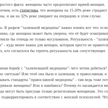
простого факта: женщины часто предпочитают врачей-женщин.
рочим, есть
статистика
, что женщины на 15-20% реже страдают
ы, и аж на 32% реже умирают на операциях в этом случае.
ко. В разрезе "халяльной медицины" важно понять вот что: есл
ики, где женщина может быть уверена, что её будет осматрива
екли бы отнюдь не только мусульманок. Ритуальность - "халял
в" - куда менее важна для женщин, которым просто не нравится
, кто согласился бы терпеть ритуальность как сопутствующее
чиная борьбу с "халялизацией медицины": чего хотим добиться?
о светская? Или чтоб она была и халяльная, и православная, и
атывать стандарты "православной медицины" - там ведь тоже по
атривали женщины? Или я ошибаюсь? Почему-то насаждается мн
ицы могут быть присущи только религиозным женщинам. Это с
 подкорректировать в соответствии с женской психологией. Чт