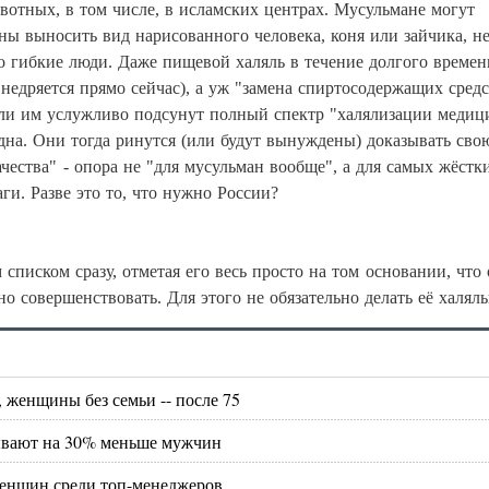
отных, в том числе, в исламских центрах. Мусульмане могут
ны выносить вид нарисованного человека, коня или зайчика, н
о гибкие люди. Даже пищевой халяль в течение долгого време
внедряется прямо сейчас), а уж "замена спиртосодержащих средс
если им услужливо подсунут полный спектр "халялизации медиц
дна. Они тогда ринутся (или будут вынуждены) доказывать сво
чества" - опора не "для мусульман вообще", а для самых жёстк
и. Разве это то, что нужно России?
 списком сразу, отметая его весь просто на том основании, что 
о совершенствовать. Для этого не обязательно делать её халял
 женщины без семьи -- после 75
ывают на 30% меньше мужчин
 женщин среди топ-менеджеров