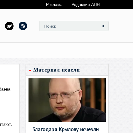
Реклама
Редакция АПН
Материал недели
баева
итают,
Благодаря Крылову исчезли