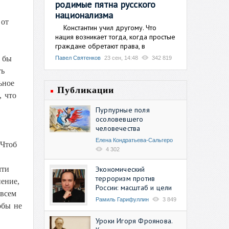
родимые пятна русского
национализма
 от
Константин учил другому. Что
нация возникает тогда, когда простые
граждане обретают права, в
и бы
Павел Святенков
23 сен, 14:48
342 819
ть
ьное
Публикации
, что
Пурпурные поля
осоловевшего
человечества
Елена Кондратьева-Сальгеро
 Чтоб
4 302
Экономический
чти
терроризм против
ение,
России: масштаб и цели
овсем
Рамиль Гарифуллин
3 849
обы не
Уроки Игоря Фроянова.