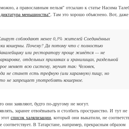
ожно, а православным нельзя" отсылаю к статье Насима Тале
 диктатура меньшинства"
. Там это хорошо объяснено. Вот, даже
Кашрут соблюдают менее 0,3% жителей Соединённых
тки кошерны. Почему? Да потому что с полностью
бакалейщику или ресторатору проще живётся — не
аркировке, отдельных прилавках и хранилищах, раздельной
рое меняет всю систему, звучит так: Человек,
гда не станет есть трефную (или харамную) пищу, но
что не запрещает употреблять кошерное.
о они заявляют, будто по-другому не могут.
являть, заранее отвоёвывать и столбить пространство. И тут не
 этот
список халялизации
, который они выкатили, не соответст
соответствует. В Татарстане, например, прекрасным образом