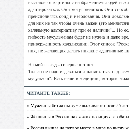
выставляют картины с изображением людей и жив
адаптироваться. Они могут меняться. Они способ
преисполняясь обид и негодования. Они довольн
для них не так чтобы очень важен (это меняется/
халяльную альтернативу при её наличии"... Но 
гибкость мусульманам будет не нужна и даже вре
приверженность халялизации. Этот список "Роска
них, не желающих делать никакие адаптивные шаг
На мой взгляд - совершенно нет.
Только не надо издеваться и насмехаться над всем
мусульман". Есть вещи в медицине, которые можн
ЧИТАЙТЕ ТАКЖЕ:
» Мужчины без жены хуже выживают после 55 лет,
» Женщины в России на схожих позициях зарабат
» Россия вышла на первое место в мире по числу