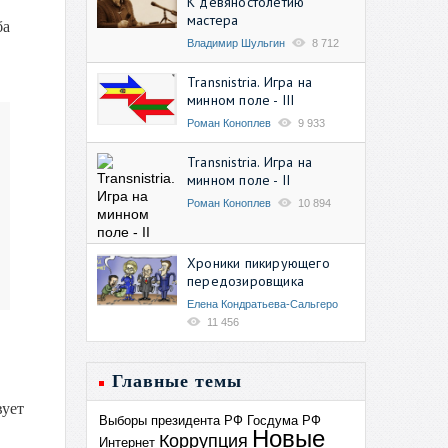
К девяностолетию
мастера
ба
Владимир Шульгин
8 712
Transnistria. Игра на
минном поле - III
Роман Коноплев
9 933
Transnistria. Игра на
минном поле - II
Роман Коноплев
10 894
Хроники пикирующего
передозировщика
Елена Кондратьева-Сальгеро
11 456
Главные темы
вует
Выборы президента РФ
Госдума РФ
Новые
Коррупция
Интернет