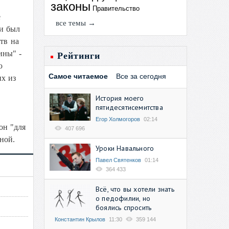
законы
Правительство
е
все темы →
ни был
тв на
ины" -
Рейтинги
ю
Самое читаемое
Все за сегодня
их из
История моего
пятидесятисемитства
Егор Холмогоров
02:14
он "для
407 696
ьной.
Уроки Навального
Павел Святенков
01:14
364 433
Всё, что вы хотели знать
о педофилии, но
боялись спросить
Константин Крылов
11:30
359 144