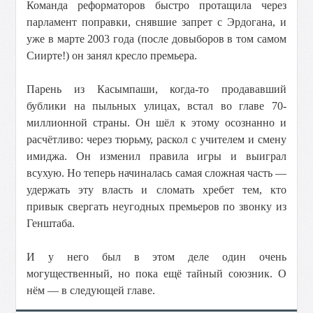
Команда реформаторов быстро протащила через
парламент поправки, снявшие запрет с Эрдогана, и
уже в марте 2003 года (после довыборов в том самом
Сиирте!) он занял кресло премьера.
Парень из Касымпаши, когда-то продававший
бублики на пыльных улицах, встал во главе 70-
миллионной страны. Он шёл к этому осознанно и
расчётливо: через тюрьму, раскол с учителем и смену
имиджа. Он изменил правила игры и выиграл
всухую. Но теперь начиналась самая сложная часть —
удержать эту власть и сломать хребет тем, кто
привык свергать неугодных премьеров по звонку из
Генштаба.
И у него был в этом деле один очень
могущественный, но пока ещё тайный союзник. О
нём — в следующей главе.