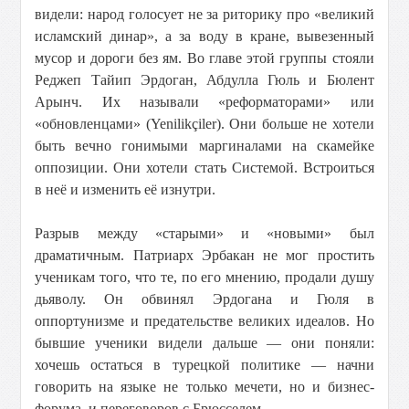
видели: народ голосует не за риторику про «великий
исламский динар», а за воду в кране, вывезенный
мусор и дороги без ям. Во главе этой группы стояли
Реджеп Тайип Эрдоган, Абдулла Гюль и Бюлент
Арынч. Их называли «реформаторами» или
«обновленцами» (Yenilikçiler). Они больше не хотели
быть вечно гонимыми маргиналами на скамейке
оппозиции. Они хотели стать Системой. Встроиться
в неё и изменить её изнутри.
Разрыв между «старыми» и «новыми» был
драматичным. Патриарх Эрбакан не мог простить
ученикам того, что те, по его мнению, продали душу
дьяволу. Он обвинял Эрдогана и Гюля в
оппортунизме и предательстве великих идеалов. Но
бывшие ученики видели дальше — они поняли:
хочешь остаться в турецкой политике — начни
говорить на языке не только мечети, но и бизнес-
форума, и переговоров с Брюсселем.