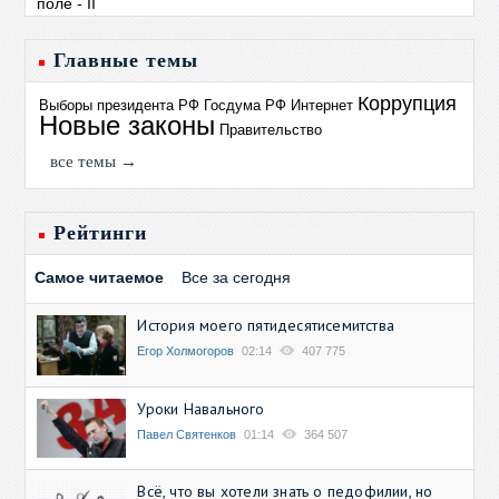
Главные темы
Коррупция
Выборы президента РФ
Госдума РФ
Интернет
Новые законы
Правительство
все темы →
Рейтинги
Самое читаемое
Все за сегодня
История моего пятидесятисемитства
Егор Холмогоров
02:14
407 775
Уроки Навального
Павел Святенков
01:14
364 507
Всё, что вы хотели знать о педофилии, но