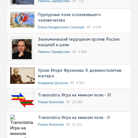
Рамиль Гарифуллин
713
Пурпурные поля осоловевшего
человечества
Елена Кондратьева-Сальгеро
4 545
Экономический терроризм против России:
масштаб и цели
Рамиль Гарифуллин
4 096
Уроки Игоря Фроянова. К девяностолетию
мастера
Владимир Шульгин
8 947
Transnistria. Игра на минном поле - III
Роман Коноплев
10 168
Transnistria. Игра на минном поле - II
Роман Коноплев
11 131