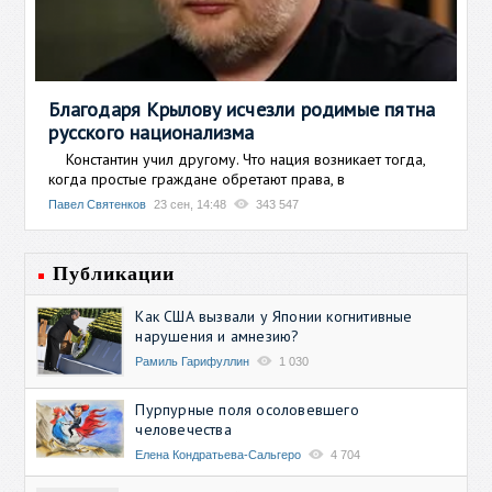
Благодаря Крылову исчезли родимые пятна
русского национализма
Константин учил другому. Что нация возникает тогда,
когда простые граждане обретают права, в
Павел Святенков
23 сен, 14:48
343 547
Публикации
Как США вызвали у Японии когнитивные
нарушения и амнезию?
Рамиль Гарифуллин
1 030
Пурпурные поля осоловевшего
человечества
Елена Кондратьева-Сальгеро
4 704