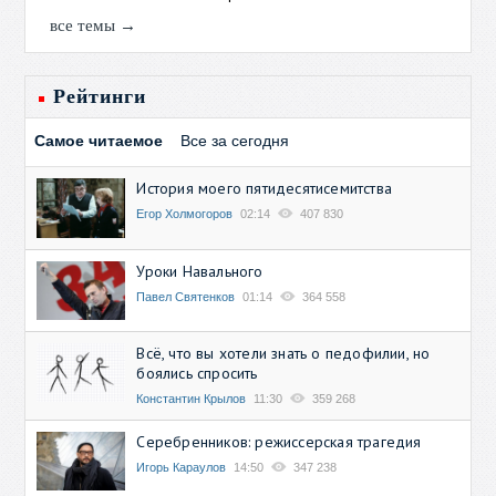
все темы →
Рейтинги
Самое читаемое
Все за сегодня
История моего пятидесятисемитства
Егор Холмогоров
02:14
407 830
Уроки Навального
Павел Святенков
01:14
364 558
Всё, что вы хотели знать о педофилии, но
боялись спросить
Константин Крылов
11:30
359 268
Серебренников: режиссерская трагедия
Игорь Караулов
14:50
347 238