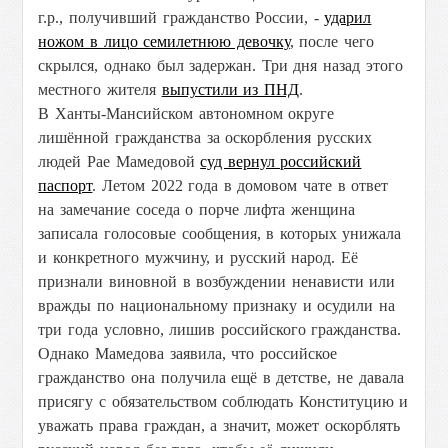
г.р., получивший гражданство России, -
ударил
ножом в лицо семилетнюю девочку
, после чего
скрылся, однако был задержан
. Три дня назад этого
местного жителя
выпустили из ПНД
.
В Ханты-Мансийском автономном округе
лишённой гражданства за оскорбления русских
людей Рае Мамедовой
суд вернул российский
паспорт
. Л
етом 2022 года в домовом чате в ответ
на замечание соседа о порче лифта женщина
записала голосовые сообщения, в которых унижала
и конкретного мужчину, и русский народ. Её
признали виновной в возбуждении ненависти или
вражды по национальному признаку и осудили на
три года условно, лишив российского гражданства.
Однако Мамедова заявила, что р
оссийское
гражданство она получила ещё в детстве, не давала
присягу с обязательством соблюдать Конституцию и
уважать права граждан, а значит, может оскорблять