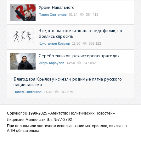
Уроки Навального
Павел Святенков
01:14
364 413
Всё, что вы хотели знать о педофилии, но
боялись спросить
Константин Крылов
11:30
359 122
Серебренников: режиссерская трагедия
Игорь Караулов
14:50
347 092
Благодаря Крылову исчезли родимые пятна русского
национализма
Павел Святенков
14:48
342 675
Copyright © 1999-2025 «Агентство Политических Новостей»
Лицензия Минпечати Эл. №77-2792
При полном или частичном использовании материалов, ссылка на
АПН обязательна