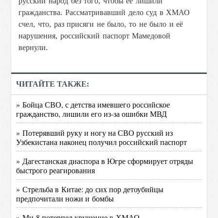
русский народ без того, чтобы её лишили
гражданства. Рассматривавший дело суд в ХМАО
счел, что, раз присяги не было, то не было и её
нарушения, российский паспорт Мамедовой
вернули.
ЧИТАЙТЕ ТАКЖЕ:
» Бойца СВО, с детства имевшего российское
гражданство, лишили его из-за ошибки МВД
» Потерявший руку и ногу на СВО русский из
Узбекистана наконец получил российский паспорт
» Дагестанская диаспора в Югре сформирует отряды
быстрого реагирования
» Стрельба в Китае: до сих пор детоубийцы
предпочитали ножи и бомбы
» Ми-8 потерпел крушение в ХМАО