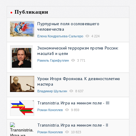
Публикации
Пурпурные поля осоловевшего
человечества
Елена Кондратьева-Сальгеро
4 224
Экономический терроризм против России:
масштаб и цели
Рамиль Гарифуллин
3 771
Уроки Игоря Фроянова. К девяностолетию
мастера
Владимир Шульгин
8 637
Transnistria. Игра на минном поле - III
Роман Коноплев
9 859
Transnistria. Игра на минном поле - II
Роман Коноплев
10 823