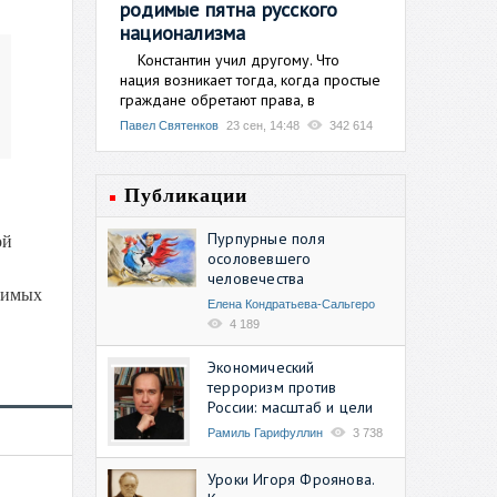
родимые пятна русского
национализма
Константин учил другому. Что
нация возникает тогда, когда простые
граждане обретают права, в
Павел Святенков
23 сен, 14:48
342 614
Публикации
Пурпурные поля
ой
осоловевшего
человечества
чимых
Елена Кондратьева-Сальгеро
4 189
Экономический
терроризм против
России: масштаб и цели
Рамиль Гарифуллин
3 738
Уроки Игоря Фроянова.