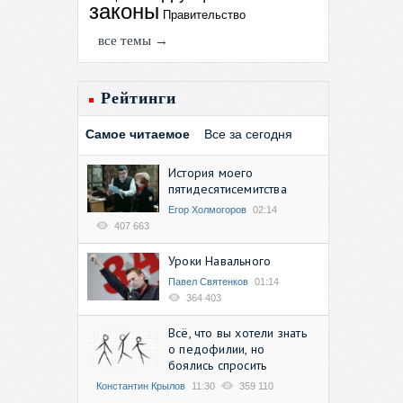
законы
Правительство
все темы →
Рейтинги
Самое читаемое
Все за сегодня
История моего
пятидесятисемитства
Егор Холмогоров
02:14
407 663
Уроки Навального
Павел Святенков
01:14
364 403
Всё, что вы хотели знать
о педофилии, но
боялись спросить
Константин Крылов
11:30
359 110