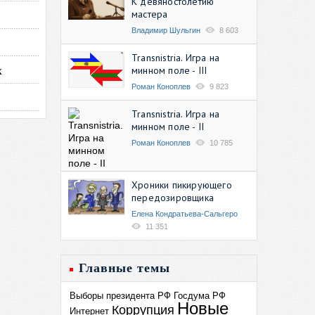
К девяностолетию
мастера
Владимир Шульгин
8 603
Transnistria. Игра на
х
минном поле - III
Роман Коноплев
9 823
Transnistria. Игра на
минном поле - II
Роман Коноплев
10 785
Хроники пикирующего
передозировщика
Елена Кондратьева-Сальгеро
11 351
Главные темы
Выборы президента РФ
Госдума РФ
Новые
Коррупция
Интернет