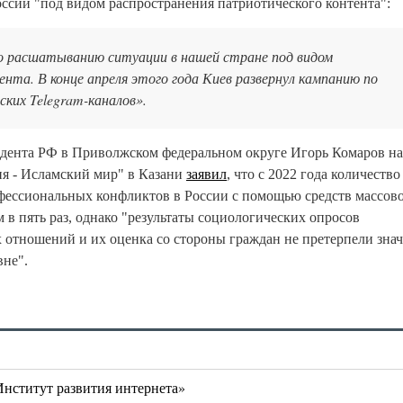
оссии "под видом распространения патриотического контента":
о расшатыванию ситуации в нашей стране под видом
та. В конце апреля этого года Киев развернул кампанию по
ских Telegram-каналов».
дента РФ в Приволжском федеральном округе Игорь Комаров на
ия - Исламский мир" в Казани
заявил
, что с 2022 года количество
ессиональных конфликтов в России с помощью средств массов
 в пять раз, однако "результаты социологических опросов
 отношений и их оценка со стороны граждан не претерпели зна
вне".
нститут развития интернета»