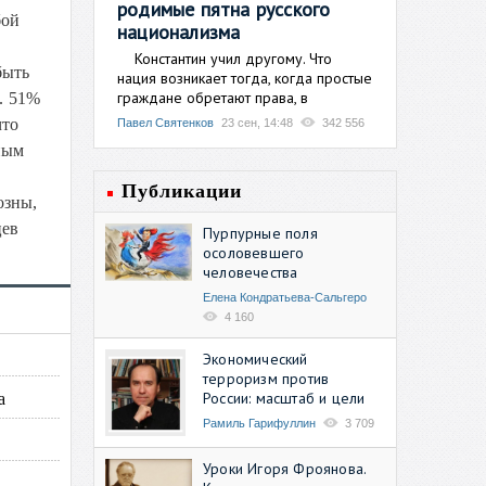
родимые пятна русского
бой
национализма
Константин учил другому. Что
быть
нация возникает тогда, когда простые
граждане обретают права, в
. 51%
что
Павел Святенков
23 сен, 14:48
342 556
ным
Публикации
озны,
цев
Пурпурные поля
осоловевшего
человечества
Елена Кондратьева-Сальгеро
4 160
Экономический
терроризм против
а
России: масштаб и цели
Рамиль Гарифуллин
3 709
Уроки Игоря Фроянова.