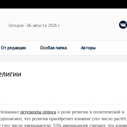
Сегодня - 06 августа 2026 г
От редакции
Особая папка
Авторы
елигии
убликовал
результаты опроса
о роли религии в политической и
олагают, что религия приобретает влияние (это число растёт
е (это число уменьшается). 55% американцев считают, что влия