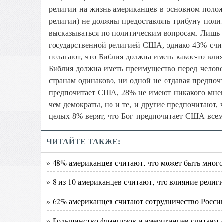
религии на жизнь американцев в основном полож
религии) не должны предоставлять трибуну поли
высказываться по политическим вопросам. Лишь
государственной религией США, однако 43% счит
полагают, что Библия должна иметь какое-то вли
Библия должна иметь преимущество перед человеч
странам одинаково, ни одной не отдавая предпоч
предпочитает США, 28% не имеют никакого мнен
чем демократы, но и те, и другие предпочитают,
целых 8% верят, что Бог предпочитает США все
ЧИТАЙТЕ ТАКЖЕ:
» 48% американцев считают, что может быть мног
» 8 из 10 американцев считают, что влияние рели
» 62% американцев считают сотрудничество Росси
» Большинство французов и американцев считают