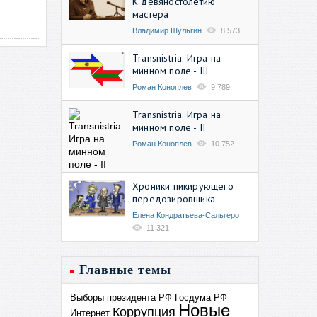
К девяностолетию
мастера
Владимир Шульгин
8 573
Transnistria. Игра на
минном поле - III
Роман Коноплев
9 789
Transnistria. Игра на
минном поле - II
Роман Коноплев
10 752
Хроники пикирующего
передозировщика
Елена Кондратьева-Сальгеро
11 321
Главные темы
Выборы президента РФ
Госдума РФ
Новые
Коррупция
Интернет