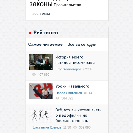
законы
Правительство
все темы →
Рейтинги
Самое читаемое
Все за сегодня
История моего
пятидесятисемитства
Егор Холмогоров
02:14
407 650
Уроки Навального
Павел Святенков
01:14
364 391
Всё, что вы хотели знать
о педофилии, но
боялись спросить
Константин Крылов
11:30
359 096