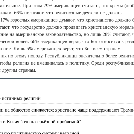
ительное. При этом 79% американцев считают, что храмы (лю
тикам, 66% полагают, что религиозные деятели не должны
 17% взрослых американцев думают, что христианство должно 
ают, что государство должно продвигать христианскую мораль
яние на американское законодательство, но лишь 28% считают, 
еской волей. 66% американцев верят, что Бог относится к раз
тение. Лишь 5% американцев верят, что Бог всем странам
ия по этому поводу. Республиканцы значительно более религи
 чтобы религия не вмешивалась в политику. Среди республикан
м другим странам.
о истинных религий
гии на общество снижается; христиане чаще поддерживают Трамп
и и Китая "очень серьёзной проблемой"
 свою политическую систему негодной