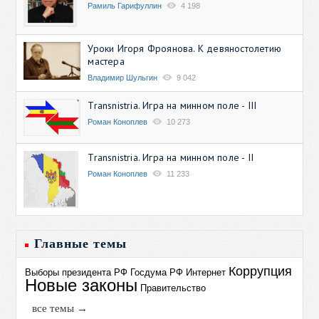
Рамиль Гарифуллин
4 198
Уроки Игоря Фроянова. К девяностолетию
мастера
Владимир Шульгин
9 042
Transnistria. Игра на минном поле - III
Роман Коноплев
10 273
Transnistria. Игра на минном поле - II
Роман Коноплев
11 233
Главные темы
Коррупция
Выборы президента РФ
Госдума РФ
Интернет
Новые законы
Правительство
все темы →