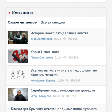
Рейтинги
Самое читаемое
Все за сегодня
История моего пятидесятисемитства
Егор Холмогоров
02:14
407 806
Уроки Навального
Павел Святенков
01:14
364 538
Всё, что вы хотели знать о педофилии, но
боялись спросить
Константин Крылов
11:30
359 247
Серебренников: режиссерская трагедия
Игорь Караулов
14:50
347 218
Благодаря Крылову исчезли родимые пятна русского