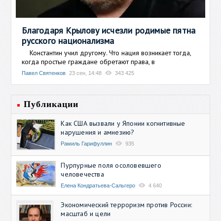
Благодаря Крылову исчезли родимые пятна
русского национализма
Константин учил другому. Что нация возникает тогда,
когда простые граждане обретают права, в
Павел Святенков
23 сен, 14:48
343 425
Публикации
Как США вызвали у Японии когнитивные
нарушения и амнезию?
Рамиль Гарифуллин
935
Пурпурные поля осоловевшего
человечества
Елена Кондратьева-Сальгеро
4 640
Экономический терроризм против России:
масштаб и цели