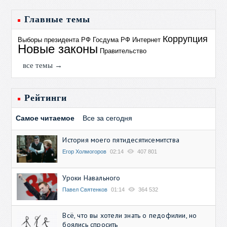
Главные темы
Коррупция
Выборы президента РФ
Госдума РФ
Интернет
Новые законы
Правительство
все темы →
Рейтинги
Самое читаемое
Все за сегодня
История моего пятидесятисемитства
Егор Холмогоров
02:14
407 801
Уроки Навального
Павел Святенков
01:14
364 532
Всё, что вы хотели знать о педофилии, но
боялись спросить