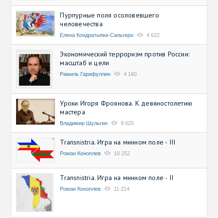
Пурпурные поля осоловевшего
человечества
Елена Кондратьева-Сальгеро
4 622
Экономический терроризм против России:
масштаб и цели
Рамиль Гарифуллин
4 180
Уроки Игоря Фроянова. К девяностолетию
мастера
Владимир Шульгин
9 025
Transnistria. Игра на минном поле - III
Роман Коноплев
10 252
Transnistria. Игра на минном поле - II
Роман Коноплев
11 214