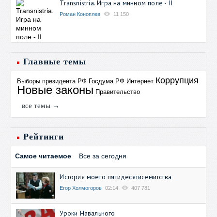
Transnistria. Игра на минном поле - II
Роман Коноплев
11 150
Главные темы
Коррупция
Выборы президента РФ
Госдума РФ
Интернет
Новые законы
Правительство
все темы →
Рейтинги
Самое читаемое
Все за сегодня
История моего пятидесятисемитства
Егор Холмогоров
02:14
407 781
Уроки Навального