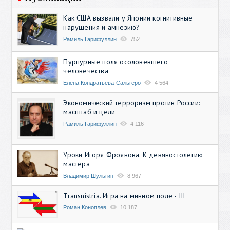
Как США вызвали у Японии когнитивные
нарушения и амнезию?
Рамиль Гарифуллин
752
Пурпурные поля осоловевшего
человечества
Елена Кондратьева-Сальгеро
4 564
Экономический терроризм против России:
масштаб и цели
Рамиль Гарифуллин
4 116
Уроки Игоря Фроянова. К девяностолетию
мастера
Владимир Шульгин
8 967
Transnistria. Игра на минном поле - III
Роман Коноплев
10 187