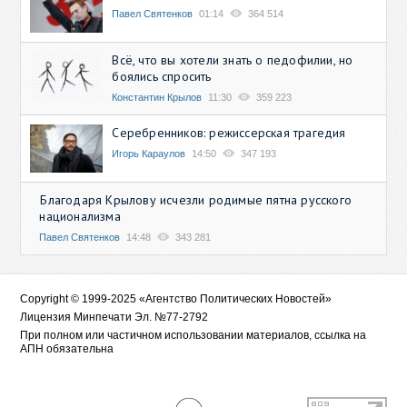
Павел Святенков
01:14
364 514
Всё, что вы хотели знать о педофилии, но
боялись спросить
Константин Крылов
11:30
359 223
Серебренников: режиссерская трагедия
Игорь Караулов
14:50
347 193
Благодаря Крылову исчезли родимые пятна русского
национализма
Павел Святенков
14:48
343 281
Copyright © 1999-2025 «Агентство Политических Новостей»
Лицензия Минпечати Эл. №77-2792
При полном или частичном использовании материалов, ссылка на
АПН обязательна