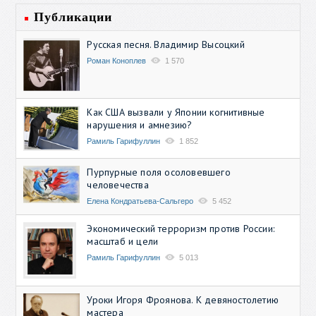
Публикации
Русская песня. Владимир Высоцкий
Роман Коноплев
1 570
Как США вызвали у Японии когнитивные
нарушения и амнезию?
Рамиль Гарифуллин
1 852
Пурпурные поля осоловевшего
человечества
Елена Кондратьева-Сальгеро
5 452
Экономический терроризм против России:
масштаб и цели
Рамиль Гарифуллин
5 013
Уроки Игоря Фроянова. К девяностолетию
мастера