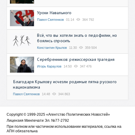
Уроки Навального
Павел Святенков
01:14
364 792
Всё, что вы хотели знать о педофилии, но
боялись спросить
Константин Крылов
11:30
359 504
Серебренников: режиссерская трагедия
Игорь Караулов
14:50
347 476
Благодаря Крылову исчезли родимые пятна русского
национализма
Павел Святенков
14:48
344 863
Copyright © 1999-2025 «Агентство Политических Новостей»
Лицензия Минпечати Эл. №77-2792
При полном или частичном использовании материалов, ссылка на
АПН обязательна