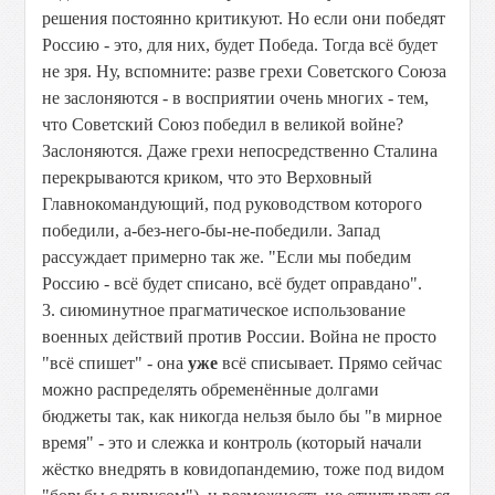
решения постоянно критикуют. Но если они победят
Россию - это, для них, будет Победа. Тогда всё будет
не зря. Ну, вспомните: разве грехи Советского Союза
не заслоняются - в восприятии очень многих - тем,
что Советский Союз победил в великой войне?
Заслоняются. Даже грехи непосредственно Сталина
перекрываются криком, что это Верховный
Главнокомандующий, под руководством которого
победили, а-без-него-бы-не-победили. Запад
рассуждает примерно так же. "Если мы победим
Россию - всё будет списано, всё будет оправдано".
3. сиюминутное прагматическое использование
военных действий против России. Война не просто
"всё спишет" - она
уже
всё списывает. Прямо сейчас
можно распределять обременённые долгами
бюджеты так, как никогда нельзя было бы "в мирное
время" - это и слежка и контроль (который начали
жёстко внедрять в ковидопандемию, тоже под видом