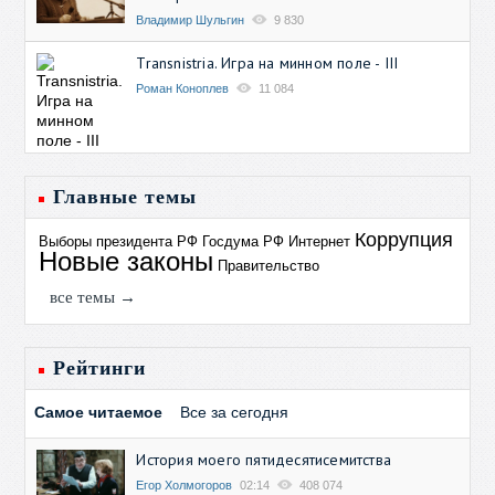
Владимир Шульгин
9 830
Transnistria. Игра на минном поле - III
Роман Коноплев
11 084
Главные темы
Коррупция
Выборы президента РФ
Госдума РФ
Интернет
Новые законы
Правительство
все темы →
Рейтинги
Самое читаемое
Все за сегодня
История моего пятидесятисемитства
Егор Холмогоров
02:14
408 074