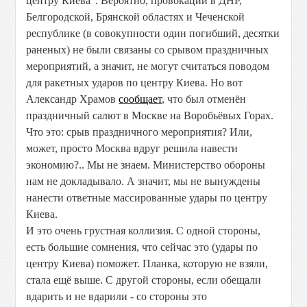
центру Киева". Вероятно, провокации в ДНР,
Белгородской, Брянской областях и Чеченской
республике (в совокупности один погибший, десятки
раненых) не были связаны со срывом праздничных
мероприятий, а значит, не могут считаться поводом
для ракетных ударов по центру Киева. Но вот
Александр Храмов
сообщает
, что был отменён
праздничный салют в Москве на Воробьёвых Горах.
Что это: срыв праздничного мероприятия? Или,
может, просто Москва вдруг решила навести
экономию?.. Мы не знаем. Министерство обороны
нам не докладывало. А значит, мы не вынуждены
нанести ответные массированные удары по центру
Киева.
И это очень грустная коллизия. С одной стороны,
есть большие сомнения, что сейчас это (удары по
центру Киева) поможет. Планка, которую не взяли,
стала ещё выше. С другой стороны, если обещали
вдарить и не вдарили - со стороны это