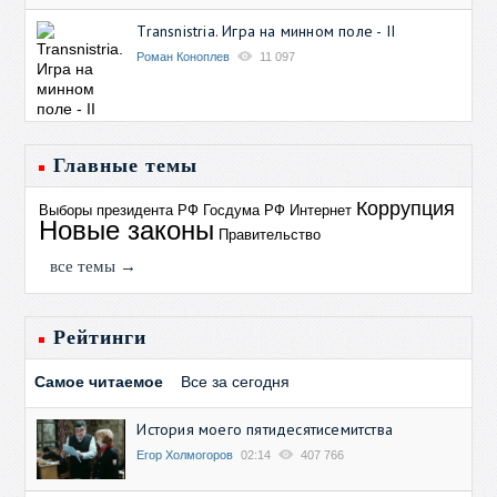
Transnistria. Игра на минном поле - II
Роман Коноплев
11 097
Главные темы
Коррупция
Выборы президента РФ
Госдума РФ
Интернет
Новые законы
Правительство
все темы →
Рейтинги
Самое читаемое
Все за сегодня
История моего пятидесятисемитства
Егор Холмогоров
02:14
407 766