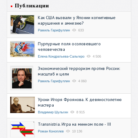
Публикации
Как США вызвали у Японии когнитивные
нарушения и амнезию?
Рамиль Гарифуллин
633
Пурпурные поля осоловевшего
человечества
Елена Кондратьева-Сальгеро
4 506
Экономический терроризм против России:
масштаб и цели
Рамиль Гарифуллин
4 060
Уроки Игоря Фроянова. К девяностолетию
мастера
Владимир Шульгин
8 915
Transnistria. Игра на минном поле - III
Роман Коноплев
10 136