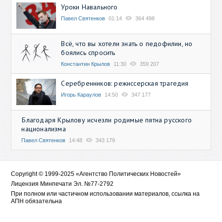
Уроки Навального
Павел Святенков
01:14
364 498
Всё, что вы хотели знать о педофилии, но
боялись спросить
Константин Крылов
11:30
359 207
Серебренников: режиссерская трагедия
Игорь Караулов
14:50
347 177
Благодаря Крылову исчезли родимые пятна русского
национализма
Павел Святенков
14:48
343 179
Copyright © 1999-2025 «Агентство Политических Новостей»
Лицензия Минпечати Эл. №77-2792
При полном или частичном использовании материалов, ссылка на
АПН обязательна