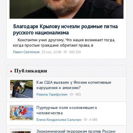
Благодаря Крылову исчезли родимые пятна
русского национализма
Константин учил другому. Что нация возникает тогда,
когда простые граждане обретают права, в
Павел Святенков
23 сен, 14:48
343 154
Публикации
Как США вызвали у Японии когнитивные
нарушения и амнезию?
Рамиль Гарифуллин
583
Пурпурные поля осоловевшего
человечества
Елена Кондратьева-Сальгеро
4 486
Экономический терроризм против России: