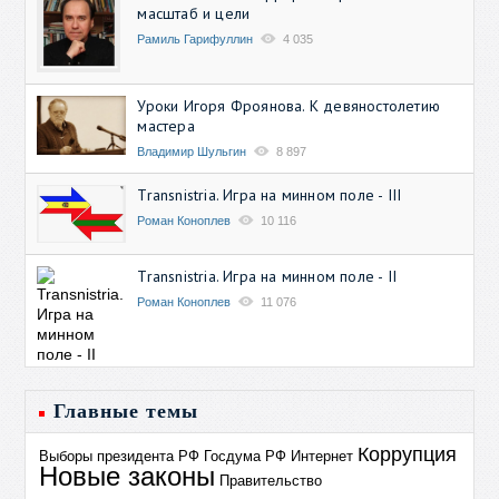
масштаб и цели
Рамиль Гарифуллин
4 035
Уроки Игоря Фроянова. К девяностолетию
мастера
Владимир Шульгин
8 897
Transnistria. Игра на минном поле - III
Роман Коноплев
10 116
Transnistria. Игра на минном поле - II
Роман Коноплев
11 076
Главные темы
Коррупция
Выборы президента РФ
Госдума РФ
Интернет
Новые законы
Правительство