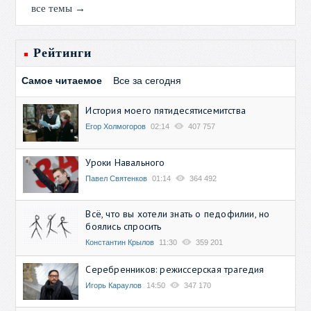
все темы →
Рейтинги
Самое читаемое
Все за сегодня
История моего пятидесятисемитства
Егор Холмогоров
02:14
407 757
Уроки Навального
Павел Святенков
01:14
364 492
Всё, что вы хотели знать о педофилии, но
боялись спросить
Константин Крылов
11:30
359 201
Серебренников: режиссерская трагедия
Игорь Караулов
14:50
347 170