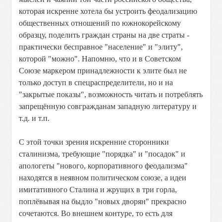
которая искренне хотела бы устроить феодализацию
общественных отношений по южнокорейскому
образцу, поделить граждан страны на две страты -
практически бесправное "население" и "элиту",
которой "можно". Напомню, что и в Советском
Союзе маркером принадлежности к элите был не
только доступ в спецраспределители, но и на
"закрытые показы", возможность читать и потреблять
запрещённую совгражданам западную литературу и
т.д. и т.п.
С этой точки зрения искренние сторонники
сталинизма, требующие "порядка" и "посадок" и
апологеты "нового, корпоративного феодализма"
находятся в неявном политическом союзе, а идеи
имитативного Сталина и жрущих в три горла,
поплёвывая на быдло "новых дворян" прекрасно
сочетаются. Во внешнем контуре, то есть для