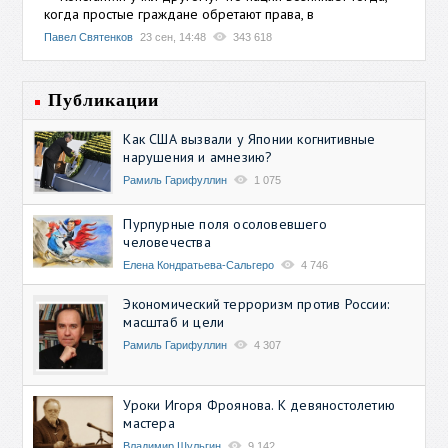
когда простые граждане обретают права, в
Павел Святенков
23 сен, 14:48
343 618
Публикации
Как США вызвали у Японии когнитивные
нарушения и амнезию?
Рамиль Гарифуллин
1 075
Пурпурные поля осоловевшего
человечества
Елена Кондратьева-Сальгеро
4 746
Экономический терроризм против России:
масштаб и цели
Рамиль Гарифуллин
4 307
Уроки Игоря Фроянова. К девяностолетию
мастера
Владимир Шульгин
9 142