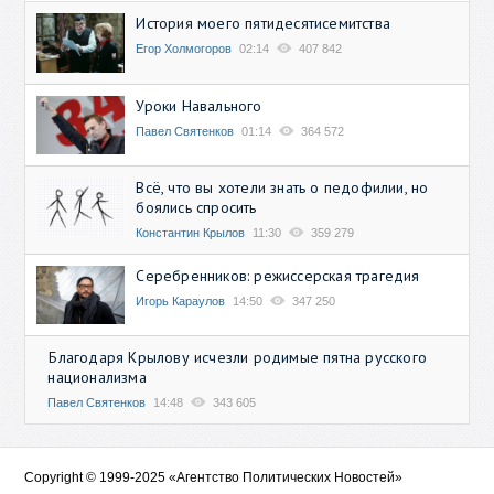
История моего пятидесятисемитства
Егор Холмогоров
02:14
407 842
Уроки Навального
Павел Святенков
01:14
364 572
Всё, что вы хотели знать о педофилии, но
боялись спросить
Константин Крылов
11:30
359 279
Серебренников: режиссерская трагедия
Игорь Караулов
14:50
347 250
Благодаря Крылову исчезли родимые пятна русского
национализма
Павел Святенков
14:48
343 605
Copyright © 1999-2025 «Агентство Политических Новостей»