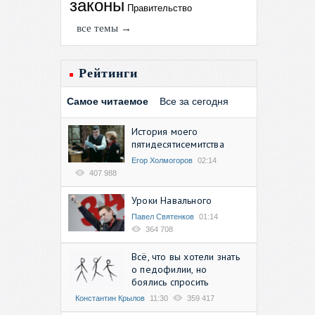
законы
Правительство
все темы →
Рейтинги
Самое читаемое
Все за сегодня
История моего
пятидесятисемитства
Егор Холмогоров
02:14
407 988
Уроки Навального
Павел Святенков
01:14
364 708
Всё, что вы хотели знать
о педофилии, но
боялись спросить
Константин Крылов
11:30
359 417