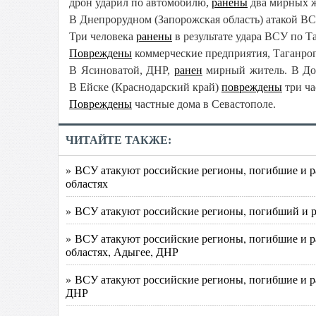
дрон ударил по автомобилю,
ранены
два мирных ж
В Днепрорудном (Запорожская область) атакой В
Три человека
ранены
в результате удара ВСУ по Т
Повреждены
коммерческие предприятия, Таганрог
В Ясиноватой, ДНР,
ранен
мирный житель. В До
В Ейске (Краснодарский край)
повреждены
три ча
Повреждены
частные дома в Севастополе.
ЧИТАЙТЕ ТАКЖЕ:
» ВСУ атакуют российские регионы, погибшие и ра
областях
» ВСУ атакуют российские регионы, погибший и р
» ВСУ атакуют российские регионы, погибшие и р
областях, Адыгее, ДНР
» ВСУ атакуют российские регионы, погибшие и ра
ДНР