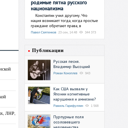
родимые пятна русского
национализма
Константин учил другому. Что
нация возникает тогда, когда простые
граждане обретают права, в
Павел Святенков
23 сен, 14:48
344 373
Публикации
Русская песня.
Владимир Высоцкий
янской
Роман Коноплев
943
Как США вызвали у
Японии когнитивные
кой
нарушения и амнезию?
Рамиль Гарифуллин
1 568
ях, ЛНР,
Пурпурные поля
осоловевшего
человечества