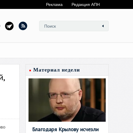
Реклама
Редакция АПН
Материал недели
й,
ово
Благодаря Крылову исчезли