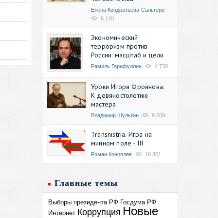
Елена Кондратьева-Сальгеро
5 170
Экономический
терроризм против
России: масштаб и цели
Рамиль Гарифуллин
4 730
Уроки Игоря Фроянова.
К девяностолетию
мастера
Владимир Шульгин
9 559
Transnistria. Игра на
минном поле - III
Роман Коноплев
10 801
Главные темы
Выборы президента РФ
Госдума РФ
Новые
Коррупция
Интернет