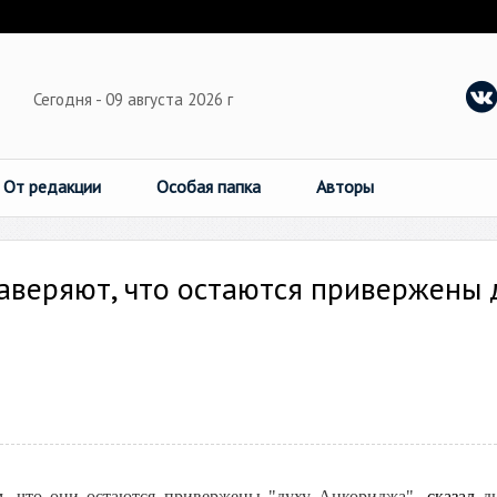
Сегодня - 09 августа 2026 г
От редакции
Особая папка
Авторы
заверяют, что остаются привержены 
м, что они остаются привержены "духу Анкориджа",
сказал
ди