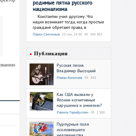
родимые пятна русского
национализма
Константин учил другому. Что
нация возникает тогда, когда простые
граждане обретают права, в
Павел Святенков
23 сен, 14:48
344 363
Публикации
рованию
Русская песня.
Владимир Высоцкий
Роман Коноплев
943
Как США вызвали у
Японии когнитивные
нарушения и амнезию?
Рамиль Гарифуллин
1 568
Пурпурные поля
осоловевшего
человечества