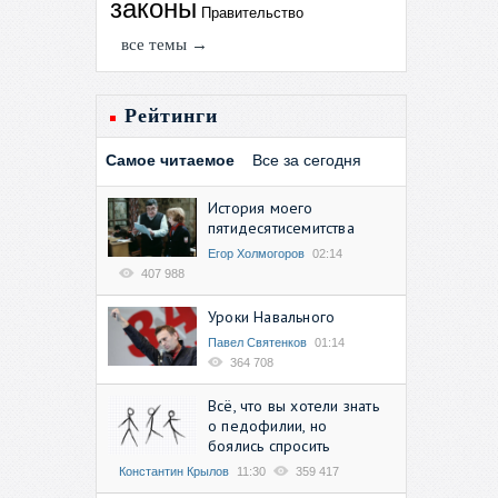
законы
Правительство
все темы →
Рейтинги
Самое читаемое
Все за сегодня
История моего
пятидесятисемитства
Егор Холмогоров
02:14
407 988
Уроки Навального
Павел Святенков
01:14
364 708
Всё, что вы хотели знать
о педофилии, но
боялись спросить
Константин Крылов
11:30
359 417