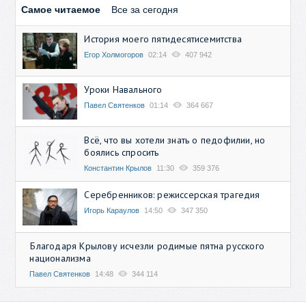
Самое читаемое
Все за сегодня
История моего пятидесятисемитства
Егор Холмогоров
02:14
407 942
Уроки Навального
Павел Святенков
01:14
364 667
Всё, что вы хотели знать о педофилии, но
боялись спросить
Константин Крылов
11:30
359 376
Серебренников: режиссерская трагедия
Игорь Караулов
14:50
347 350
Благодаря Крылову исчезли родимые пятна русского
национализма
Павел Святенков
14:48
344 114