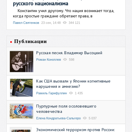
русского национализма
Константин учил другому. Что нация возникает тогда,
когда простые граждане обретают права, в
Павел Святенков
23 сен, 14:48
344 121
Публикации
Русская песня. Владимир Высоцкий
Роман Коноплев
598
Как США вызвали у Японии когнитивные
нарушения и амнезию?
Рамиль Гарифуллин
1 435
Пурпурные поля осоловевшего
человечества
Елена Кондратьева-Сальгеро
5 037
Экономический терроризм против России: