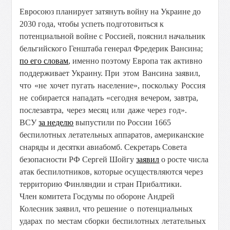
Евросоюз планирует затянуть войну на Украине до
2030 года, чтобы успеть подготовиться к
потенциальной войне с Россией, пояснил начальник
бельгийского Генштаба генерал Фредерик Вансина;
по его словам
, именно поэтому Европа так активно
поддерживает Украину.
При этом Вансина заявил,
что «не хочет пугать население», поскольку Россия
не собирается нападать «сегодня вечером, завтра,
послезавтра, через месяц или даже через год».
ВСУ
за неделю
выпустили по России 1665
беспилотных летательных аппаратов, американские
снаряды и десятки авиабомб. Секретарь Совета
безопасности РФ Сергей Шойгу
заявил
о росте числа
атак беспилотников, которые осуществляются через
территорию Финляндии и стран Прибалтики.
Член комитета Госдумы по обороне Андрей
Колесник заявил, что р
ешение о потенциальных
ударах по местам сборки беспилотных летательных