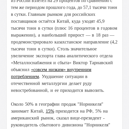
из России взлетел на 29 процентов по сравнению с
тем же периодом прошлого года, до 57,1 тысячи тонн
в сутки.
Главным рынком для российских
поставщиков остаётся Китай
, куда уходят 45,9
тысячи тонн в сутки (плюс 16 процентов в годовом
выражении), а наибольший прирост — в 18 раз —
продемонстрировало казахстанское направление (4,2
тысячи тонн в сутки).
Столь значительное
увеличение экспорта глава аналитического отдела
«Металлоснабжения и сбыта» Виктор Тарнавский
объяснил
«совсем низким» внутренним
потреблением
. Ухудшение ситуации в
отечественной металлургии делает руду
невостребованной, и ее приходится вывозить.
Около 50% в географии продаж "Норникеля"
занимает Китай,
15%
приходится на РФ, 5% на
американский рынок, сказал вице-президент -
руководитель сбытового дивизиона "Норникеля"