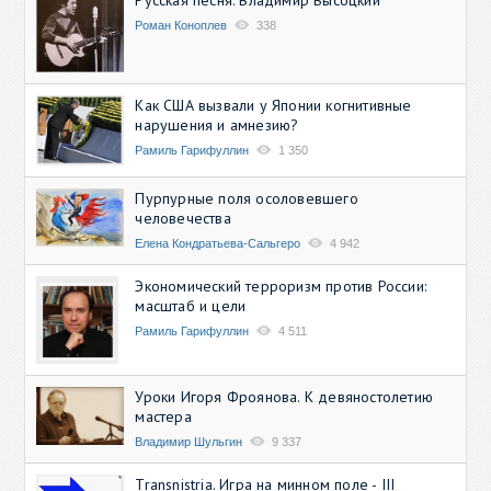
Роман Коноплев
338
Как США вызвали у Японии когнитивные
нарушения и амнезию?
Рамиль Гарифуллин
1 350
Пурпурные поля осоловевшего
человечества
Елена Кондратьева-Сальгеро
4 942
Экономический терроризм против России:
масштаб и цели
Рамиль Гарифуллин
4 511
Уроки Игоря Фроянова. К девяностолетию
мастера
Владимир Шульгин
9 337
Transnistria. Игра на минном поле - III