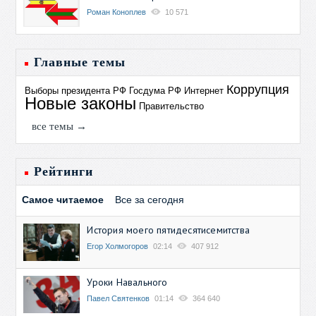
Роман Коноплев
10 571
Главные темы
Коррупция
Выборы президента РФ
Госдума РФ
Интернет
Новые законы
Правительство
все темы →
Рейтинги
Самое читаемое
Все за сегодня
История моего пятидесятисемитства
Егор Холмогоров
02:14
407 912
Уроки Навального
Павел Святенков
01:14
364 640