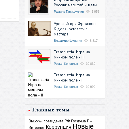
России: масштаб и цели
Рамиль Гарифуллин
3 958
Уроки Игоря Фроянова.
К девяностолетию
мастера
Владимир Шульгин
8 817
Transnistria. Игра на
минном поле - III
Роман Коноплев
10 039
Transnistria. Игра на
минном поле - II
Роман Коноплев
10 999
Главные темы
Выборы президента РФ
Госдума РФ
Новые
Коррупция
Интернет