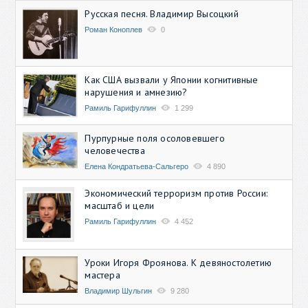
Русская песня. Владимир Высоцкий
Роман Коноплев
0
Как США вызвали у Японии когнитивные
нарушения и амнезию?
Рамиль Гарифуллин
1 299
Пурпурные поля осоловевшего
человечества
Елена Кондратьева-Сальгеро
4 890
Экономический терроризм против России:
масштаб и цели
Рамиль Гарифуллин
4 452
Уроки Игоря Фроянова. К девяностолетию
мастера
Владимир Шульгин
9 280