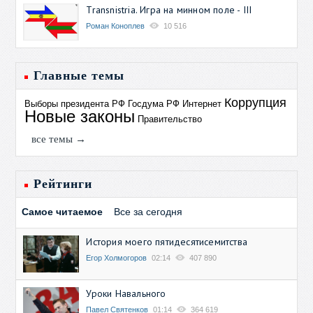
Transnistria. Игра на минном поле - III
Роман Коноплев
10 516
Главные темы
Коррупция
Выборы президента РФ
Госдума РФ
Интернет
Новые законы
Правительство
все темы →
Рейтинги
Самое читаемое
Все за сегодня
История моего пятидесятисемитства
Егор Холмогоров
02:14
407 890
Уроки Навального
Павел Святенков
01:14
364 619