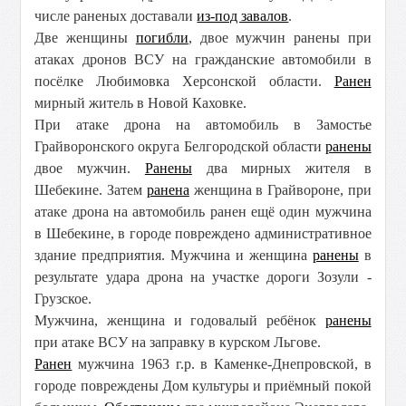
числе раненых доставали
из-под завалов
.
Две женщины
погибли
, двое мужчин ранены при
атаках дронов ВСУ на гражданские автомобили в
посёлке Любимовка Херсонской области.
Ранен
мирный житель в Новой Каховке.
При атаке дрона на автомобиль в Замостье
Грайворонского округа Белгородской области
ранены
двое мужчин.
Ранены
два мирных жителя в
Шебекине. Затем
ранена
женщина в Грайвороне, при
атаке дрона на автомобиль ранен ещё один мужчина
в Шебекине, в городе повреждено административное
здание предприятия. Мужчина и женщина
ранены
в
результате удара дрона на участке дороги Зозули -
Грузское.
Мужчина, женщина и годовалый ребёнок
ранены
при атаке ВСУ на заправку в курском Льгове.
Ранен
мужчина 1963 г.р. в Каменке-Днепровской, в
городе повреждены Дом культуры и приёмный покой