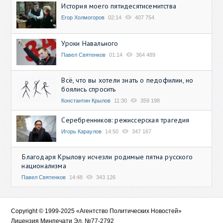
История моего пятидесятисемитства
Егор Холмогоров
02:14
407 754
Уроки Навального
Павел Святенков
01:14
364 489
Всё, что вы хотели знать о педофилии, но
боялись спросить
Константин Крылов
11:30
359 198
Серебренников: режиссерская трагедия
Игорь Караулов
14:50
347 167
Благодаря Крылову исчезли родимые пятна русского
национализма
Павел Святенков
14:48
343 126
Copyright © 1999-2025 «Агентство Политических Новостей»
Лицензия Минпечати Эл. №77-2792