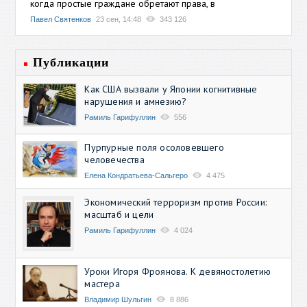
когда простые граждане обретают права, в
Павел Святенков
23 сен, 14:48
343 126
Публикации
Как США вызвали у Японии когнитивные
нарушения и амнезию?
Рамиль Гарифуллин
556
Пурпурные поля осоловевшего
человечества
Елена Кондратьева-Сальгеро
4 475
Экономический терроризм против России:
масштаб и цели
Рамиль Гарифуллин
4 024
Уроки Игоря Фроянова. К девяностолетию
мастера
Владимир Шульгин
8 886