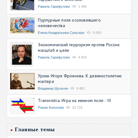
Рамиль Гарифуллин
1 490
Пурпурные поля осоловевшего
человечества
Елена Кондратьева-Сальгеро
5 093
Экономический терроризм против России:
масштаб и цели
Рамиль Гарифуллин
4 653
Уроки Игоря Фроянова. К девяностолетию
мастера
Владимир Шульгин
9 481
Transnistria. Игра на минном поле - III
Роман Коноплев
10 718
Главные темы