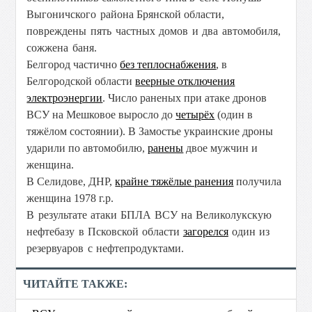
Выгоничского района
Брянской области
,
повреждены пять частных домов и два автомобиля,
сожжена баня.
Белгород частично
без теплоснабжения
, в
Белгородской области
веерные отключения
электроэнергии
. Число раненых при атаке дронов
ВСУ на Мешковое выросло до
четырёх
(один в
тяжёлом состоянии). В Замостье украинские дроны
ударили по автомобилю,
ранены
двое мужчин и
женщина.
В Селидове, ДНР,
крайне тяжёлые ранения
получила
женщина 1978 г.р.
В результате атаки БПЛА ВСУ на Великолукскую
нефтебазу в Псковской области
загорелся
один из
резервуаров с нефтепродуктами.
ЧИТАЙТЕ ТАКЖЕ: