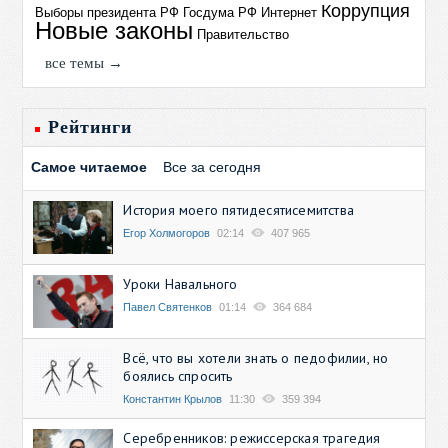
Коррупция
Выборы президента РФ
Госдума РФ
Интернет
Новые законы
Правительство
все темы →
Рейтинги
Самое читаемое
Все за сегодня
История моего пятидесятисемитства
Егор Холмогоров
02:14
407 965
Уроки Навального
Павел Святенков
01:14
364 684
Всё, что вы хотели знать о педофилии, но
боялись спросить
Константин Крылов
11:30
359 394
Серебренников: режиссерская трагедия